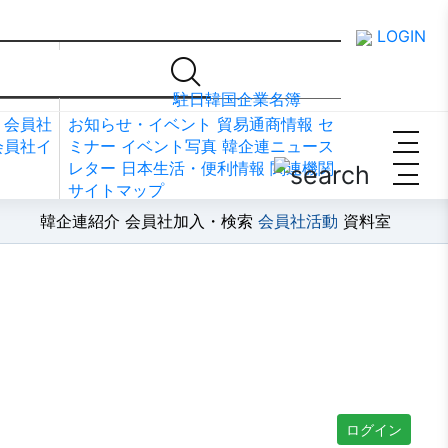
LOGIN
資料室
駐日韓国企業名簿
会員社
お知らせ・イベント
貿易通商情報
セ
会員社イ
ミナー
イベント写真
韓企連ニュース
レター
日本生活・便利情報
関連機関
サイトマップ
韓企連紹介
会員社加入・検索
会員社活動
資料室
ログイン