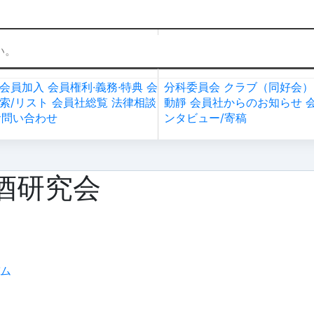
社加入・検索
会員社活動
会員加入
会員権利·義務·特典
会
分科委員会
クラブ（同好会）
索/リスト
会員社総覧
法律相談
動靜
会員社からのお知らせ
お問い合わせ
ンタビュー/寄稿
酒研究会
ム