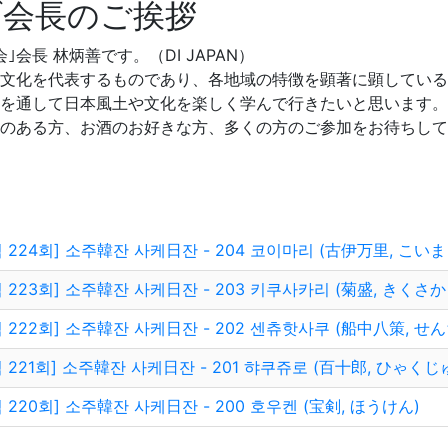
ブ会長のご挨拶
｣会長 林炳善です。（DI JAPAN）
文化を代表するものであり、各地域の特徴を顕著に顕している
を通して日本風土や文化を楽しく学んで行きたいと思います。
のある方、お酒のお好きな方、多くの方のご参加をお待ちして
 224회] 소주韓잔 사케日잔 - 204 코이마리 (古伊万里, こいま
 223회] 소주韓잔 사케日잔 - 203 키쿠사카리 (菊盛, きくさか
 222회] 소주韓잔 사케日잔 - 202 센츄핫사쿠 (船中八策, 
 221회] 소주韓잔 사케日잔 - 201 햐쿠쥬로 (百十郎, ひゃく
 220회] 소주韓잔 사케日잔 - 200 호우켄 (宝剣, ほうけん)