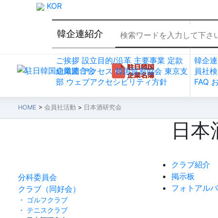
KOR
韓企連紹介
会員
ご挨拶
設立目的/沿革
主要事業
定款
韓企連
組織図
アクセス
韓国貿易協会 東京支
員社検
部
ウェブアクセシビリティ方針
FAQ
HOME
>
会員社活動
>
日本酒研究会
日本
会員社活動
クラブ紹介
掲示板
分科委員会
フォトアルバ
クラブ（同好会）
・ ゴルフクラブ
・ テニスクラブ