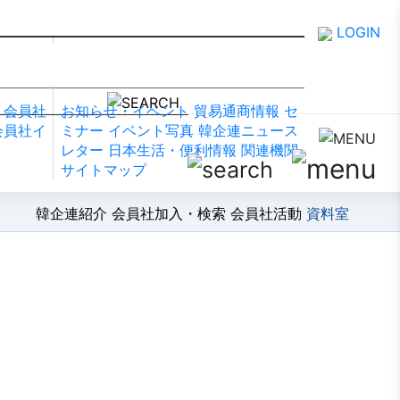
LOGIN
資料室
会員社
お知らせ・イベント
貿易通商情報
セ
会員社イ
ミナー
イベント写真
韓企連ニュース
レター
日本生活・便利情報
関連機関
サイトマップ
韓企連紹介
会員社加入・検索
会員社活動
資料室