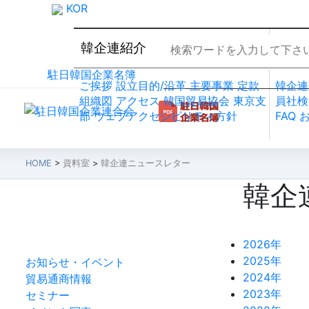
KOR
韓企連紹介
会員
駐日韓国企業名簿
ご挨拶
設立目的/沿革
主要事業
定款
韓企連
組織図
アクセス
韓国貿易協会 東京支
員社検
部
ウェブアクセシビリティ方針
FAQ
HOME
>
資料室
>
韓企連ニュースレター
韓企
資料室
2026年
2025年
お知らせ・イベント
2024年
貿易通商情報
2023年
セミナー