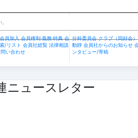
社加入・検索
会員社活動
会員加入
会員権利·義務·特典
会
分科委員会
クラブ（同好会）
索/リスト
会員社総覧
法律相談
動靜
会員社からのお知らせ
お問い合わせ
ンタビュー/寄稿
連ニュースレター