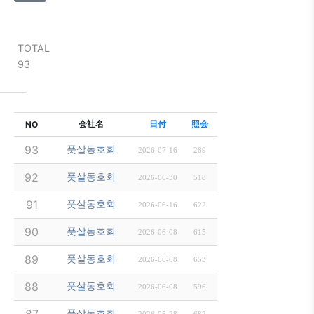
TOTAL
93
件名
会社名
日付
照会
NO
8/4(화) 1830-2100 운동 (月島駅 佃中学校B)
93
풋살동호회
2026-07-16
289
7/14 도에이 신주쿠선 하마쵸역 하마초 운동장 18:30-
92
풋살동호회
2026-06-30
518
7/7(화) 1830-2100 운동 (月島駅 佃中学校B)
91
풋살동호회
2026-06-16
622
6/30(화) 晴海西中学校 인조잔디 운동장 18:30 ~ 21
90
풋살동호회
2026-06-08
615
6/18 도에이 신주쿠선 하마쵸역 하마초 운동장 18:30-
89
풋살동호회
2026-06-08
653
6/9(화) 1830-2100 운동 (月島駅 佃中学校B)
88
풋살동호회
2026-06-08
596
5/27(화) 1900-2100 운동공지 (芝公園 アクアフ
풋살동호회