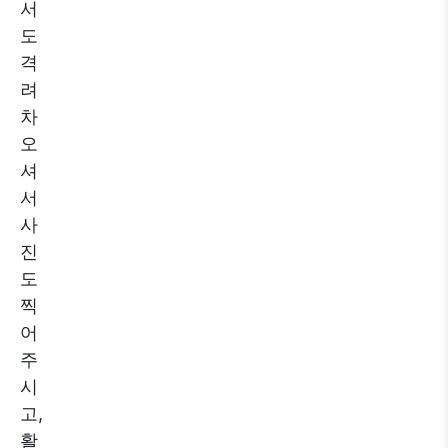
서
도
격
려
차
오
셔
서
사
진
도
찍
어
주
시
고,
활