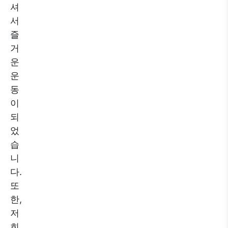
셔
서
즐
거
운
운
동
이
되
었
습
니
다.
또
한,
저
희