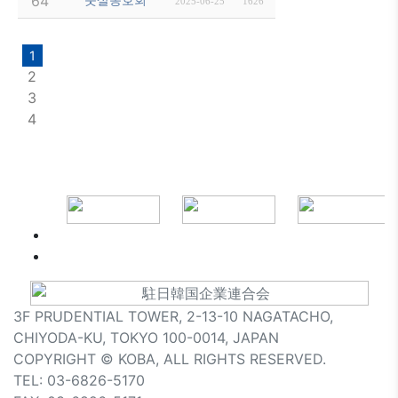
7/8(화) 1830-2100 운동 (月島駅 佃中学校)
64
2025-06-25
1626
1
2
3
4
3F PRUDENTIAL TOWER, 2-13-10 NAGATACHO,
CHIYODA-KU, TOKYO 100-0014, JAPAN
COPYRIGHT © KOBA, ALL RIGHTS RESERVED.
TEL: 03-6826-5170