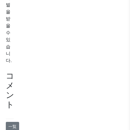
벌
을
받
을
수
있
습
니
다.
コ
メ
ン
ト
一覧