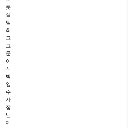
풋
살
팀
최
고
고
문
이
신
박
영
수
사
장
님
께