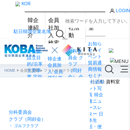
KOR
LOGIN
韓企
会員
会員
資料
連紹
社加
社活
室
駐日韓国企業名簿
介
入・
動
検索
お知ら
せ・イ
ご挨拶
分科委
ベント
設立目
員会
ク
韓企連
貿易通
的/沿革
ラブ
会員加
商情報
主要事
（同好
HOME
>
会員社活動
>
フットサルクラブ
入
会員
セミナ
業
定款
会）
会
権利·義
韓企連紹介
会員社加入・検索
会員社活動
資料室
ー
イベ
組織図
員社動
務·特典
ント写
会員社活動
アクセ
靜
会員
会員社
真
韓企
ス
韓国
社から
検索/リ
連ニュ
貿易協
のお知
スト
会
ースレ
会 東京
らせ
会
員社総
分科委員会
ター
日
支部
ウ
員社イ
覧
法律
クラブ（同好会）
本生
ェブア
ンタビ
相談
・ ゴルフクラブ
活・便
クセシ
ュー/寄
FAQ
お