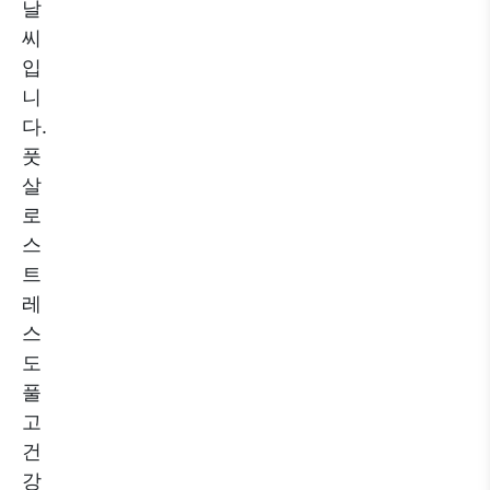
날
씨
입
니
다.
풋
살
로
스
트
레
스
도
풀
고
건
강