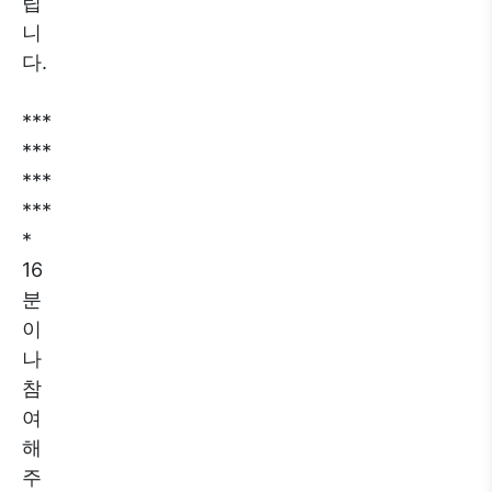
립
니
다.
***
***
***
***
*
16
분
이
나
참
여
해
주