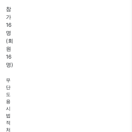
참
가
16
명
(회
원
16
명)
무
단
도
용
시
법
적
처