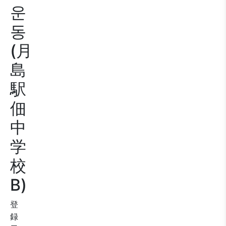
운
동
(月
島
駅
佃
中
学
校
B)
登
録