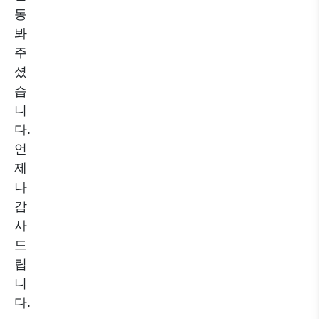
동
봐
주
셨
습
니
다.
언
제
나
감
사
드
립
니
다.