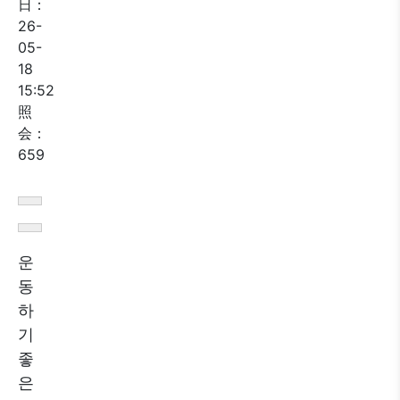
日：
26-
05-
18
15:52
照
会：
659
운
동
하
기
좋
은