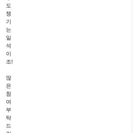
도
챙
기
는
일
석
이
조!
많
은
참
여
부
탁
드