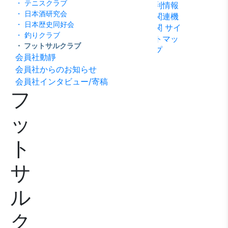
・ テニスクラブ
利情報
ビリテ
稿
問い合
・ 日本酒研究会
関連機
ィ方針
わせ
・ 日本歴史同好会
関
サイ
・ 釣りクラブ
トマッ
・ フットサルクラブ
プ
会員社動靜
会員社からのお知らせ
会員社インタビュー/寄稿
フ
ッ
ト
サ
ル
ク