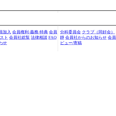
加入・検索
会員社活動
員加入
会員権利·義務·特典
会員
分科委員会
クラブ（同好会）
リスト
会員社総覧
法律相談
FAQ
靜
会員社からのお知らせ
会員
わせ
ビュー/寄稿