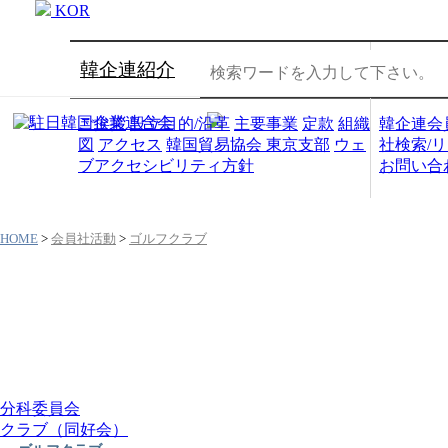
KOR
韓企連紹介
会員社
ご挨拶
設立目的/沿革
主要事業
定款
組織
韓企連会
図
アクセス
韓国貿易協会 東京支部
ウェ
社検索/
ブアクセシビリティ方針
お問い合
HOME
>
会員社活動
>
ゴルフクラブ
会員社活動
分科委員会
クラブ（同好会）