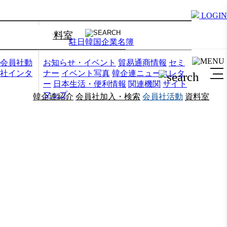
LOGIN
資料室
駐日韓国企業名簿
会員社動
お知らせ・イベント
貿易通商情報
セミ
社インタ
ナー
イベント写真
韓企連ニュースレタ
ー
日本生活・便利情報
関連機関
サイト
マップ
韓企連紹介
会員社加入・検索
会員社活動
資料室