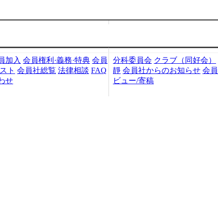
加入・検索
会員社活動
員加入
会員権利·義務·特典
会員
分科委員会
クラブ（同好会）
リスト
会員社総覧
法律相談
FAQ
靜
会員社からのお知らせ
会員
わせ
ビュー/寄稿