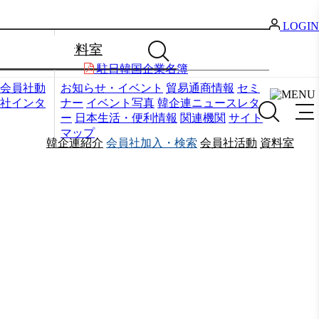
LOGIN
資料室
駐日韓国企業名簿
会員社動
お知らせ・イベント
貿易通商情報
セミ
社インタ
ナー
イベント写真
韓企連ニュースレタ
ー
日本生活・便利情報
関連機関
サイト
マップ
韓企連紹介
会員社加入・検索
会員社活動
資料室