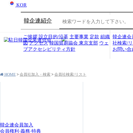
KOR
韓企連紹介
会員社
ご挨拶
設立目的/沿革
主要事業
定款
組織
韓企連会
図
アクセス
韓国貿易協会 東京支部
ウェ
社検索/
ブアクセシビリティ方針
お問い合
HOME
>
会員社加入・検索
>
会員社検索/リスト
会員社加入・検索
韓企連会員加入
会員権利·義務·特典