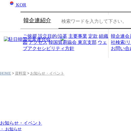
KOR
韓企連紹介
会員社
ご挨拶
設立目的/沿革
主要事業
定款
組織
韓企連会
図
アクセス
韓国貿易協会 東京支部
ウェ
社検索/
ブアクセシビリティ方針
お問い合
HOME
>
資料室
>
お知らせ・イベント
資料室
お知らせ・イベント
・ お知らせ