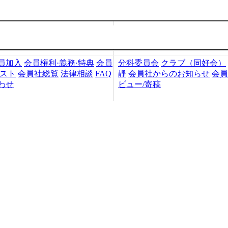
加入・検索
会員社活動
員加入
会員権利·義務·特典
会員
分科委員会
クラブ（同好会）
リスト
会員社総覧
法律相談
FAQ
靜
会員社からのお知らせ
会員
わせ
ビュー/寄稿