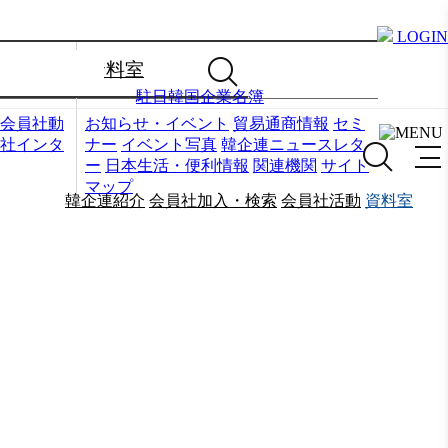
LOGIN
資料室
駐日韓国企業名簿
会員社動
お知らせ・イベント
貿易通商情報
セミ
社インタ
ナー
イベント写真
韓企連ニュースレタ
ー
日本生活・便利情報
関連機関
サイト
マップ
韓企連紹介
会員社加入・検索
会員社活動
資料室