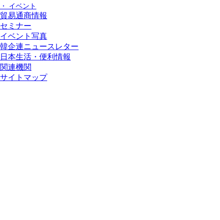
・ イベント
貿易通商情報
セミナー
イベント写真
韓企連ニュースレター
日本生活・便利情報
関連機関
サイトマップ