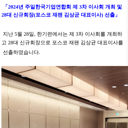
「
2024
년 주일한국기업연합회 제
3
차 이사회 개최 및
28
대 신규회장
(
포스코 재팬
김상균 대표이사
)
선출」
지난
5
월
28
일
,
한기련에서는 제
3
차 이사회를 개최하
고
28
대 신규회장으로 포스코 재팬 김상균 대표이사를
선출하였습니다
.