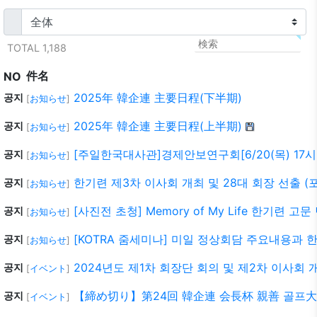
TOTAL 1,188
件名
NO
2025年 韓企連 主要日程(下半期)
공지
[
お知らせ
]
2025年 韓企連 主要日程(上半期)
공지
[
お知らせ
]
[주일한국대사관]경제안보연구회[6/20(목) 17시
공지
[
お知らせ
]
한기련 제3차 이사회 개최 및 28대 회장 선출 (
공지
[
お知らせ
]
[사진전 초청] Memory of My Life 한기련 
공지
[
お知らせ
]
[KOTRA 줌세미나] 미일 정상회담 주요내용과
공지
[
お知らせ
]
2024년도 제1차 회장단 회의 및 제2차 이사회 개
공지
[
イベント
]
【締め切り】第24回 韓企連 会長杯 親善 골프大会 
공지
[
イベント
]