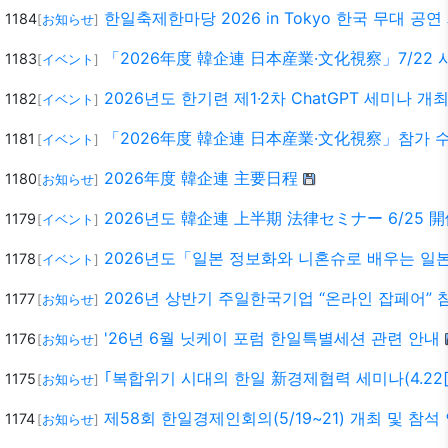
한일축제한마당 2026 in Tokyo 한국 무대 공
1184
[
お知らせ
]
「2026年度 韓企連 日本産業·文化視察」7/22 
1183
[
イベント
]
2026년도 한기련 제1·2차 ChatGPT 세미나 개
1182
[
イベント
]
「2026年度 韓企連 日本産業·文化視察」참가 수요
1181
[
イベント
]
2026年度 韓企連 主要日程
1180
[
お知らせ
]
2026년도 韓企連 上半期 法律セミナー 6/25 
1179
[
イベント
]
2026년도「일본 정보화와 니혼슈로 배우는 일본문
1178
[
イベント
]
2026년 상반기 주일한국기업 “온라인 잡페어” 
1177
[
お知らせ
]
'26년 6월 닛케이 포럼 한일특별세션 관련 안내
1176
[
お知らせ
]
｢복합위기 시대의 한일 新경제협력 세미나(4.22[
1175
[
お知らせ
]
제58회 한일경제인회의(5/19~21) 개최 및 참석
1174
[
お知らせ
]