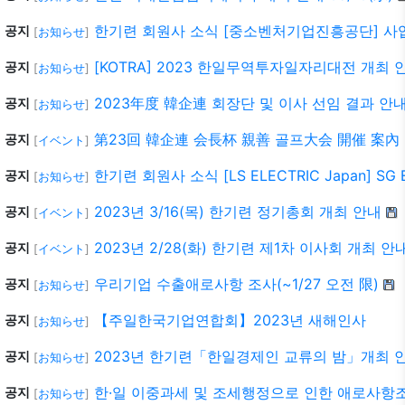
한기련 회원사 소식 [중소벤처기업진흥공단] 사
공지
[
お知らせ
]
[KOTRA] 2023 한일무역투자일자리대전 개최 안내
공지
[
お知らせ
]
2023年度 韓企連 회장단 및 이사 선임 결과 안
공지
[
お知らせ
]
第23回 韓企連 会長杯 親善 골프大会 開催 案內 5
공지
[
イベント
]
한기련 회원사 소식 [LS ELECTRIC Japan] SG 
공지
[
お知らせ
]
2023년 3/16(목) 한기련 정기총회 개최 안내
공지
[
イベント
]
2023년 2/28(화) 한기련 제1차 이사회 개최 안
공지
[
イベント
]
우리기업 수출애로사항 조사(~1/27 오전 限)
공지
[
お知らせ
]
【주일한국기업연합회】2023년 새해인사
공지
[
お知らせ
]
2023년 한기련「한일경제인 교류의 밤」개최 
공지
[
お知らせ
]
한·일 이중과세 및 조세행정으로 인한 애로사항조사
공지
[
お知らせ
]