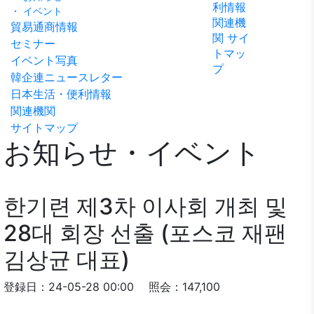
利情報
ビリテ
稿
・ イベント
問い合
関連機
ィ方針
貿易通商情報
わせ
関
サイ
セミナー
トマッ
イベント写真
プ
韓企連ニュースレター
日本生活・便利情報
関連機関
サイトマップ
お知らせ・イベント
한기련 제3차 이사회 개최 및
28대 회장 선출 (포스코 재팬
김상균 대표)
登録日：24-05-28 00:00
照会：147,100