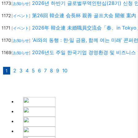
2026년 하반기 글로벌무역인턴십(28기) 신청 
1173
[
お知らせ
]
第26回 韓企連 会長杯 親善 골프大会 開催 案內 5
1172
[
イベント
]
2026年 韓企連 未婚職員交流会「春、in Tok
1171
[
イベント
]
‘AI와의 동행 : 한·일 금융, 함께 여는 미래’ 콘
1170
[
お知らせ
]
2026년도 주일 한국기업 경영환경 및 비즈니스
1169
[
お知らせ
]
2
3
4
5
6
7
8
9
10
1