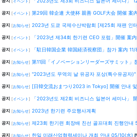
「2023년도 제3회 비즈니스 일본어 세미나」 12
공지
[
イベント
]
第29回 韓企連 大使杯 親善 GOLF大会 開催 案內 1
공지
[
イベント
]
2023년 도쿄 국제수산박람회 [제25회 재팬 인
공지
[
お知らせ
]
「2023년 제34회 한기련 CEO 포럼」開催 案内 9
공지
[
イベント
]
「駐日韓国企業 韓国経済視察団」참가 案内 11/8~
공지
[
イベント
]
第11回「イノベーションリーダーズサミット」참
공지
[
お知らせ
]
"2023년도 무역의 날 유공자 포상(특수유공자)
공지
[
お知らせ
]
[日韓交流おまつり2023 in Tokyo] 開催 안내 
공지
[
お知らせ
]
「2023년도 제2회 비즈니스 일본어 세미나」 開催
공지
[
イベント
]
2023년 한기련 주요행사계획
공지
[
お知らせ
]
제23회 한기련 회장배 친선 골프대회 진행안내 5/
공지
[
お知らせ
]
한일 미래산업협력세미나 개최 안내 05/10(水)
공지
[
お知らせ
]