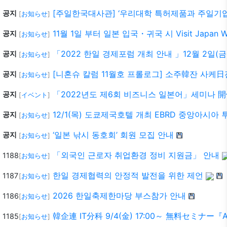
[주일한국대사관] ‘우리대학 특허제품과 주일기업
공지
[
お知らせ
]
11월 1일 부터 일본 입국・귀국 시 Visit Japa
공지
[
お知らせ
]
「2022 한일 경제포럼 개최 안내 」12월 2일(금
공지
[
お知らせ
]
[니혼슈 칼럼 11월호 프롤로그] 소주韓잔 사케
공지
[
お知らせ
]
「2022년도 제6회 비즈니스 일본어」세미나 
공지
[
イベント
]
12/1(목) 도쿄제국호텔 개최 EBRD 중앙아시아
공지
[
お知らせ
]
‘일본 낚시 동호회’ 회원 모집 안내
공지
[
お知らせ
]
「외국인 근로자 취업환경 정비 지원금」 안내
1188
[
お知らせ
]
한일 경제협력의 안정적 발전을 위한 제언
1187
[
お知らせ
]
2026 한일축제한마당 부스참가 안내
1186
[
お知らせ
]
韓企連 IT分科 9/4(金) 17:00～ 無料セ
1185
[
お知らせ
]