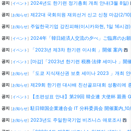
2024년도 한기련 정기총회 개최 안내(3월 8일)
공지
[
イベント
]
제22대 국회의원 재외선거 신고 신청 마감(2/10
공지
[
お知らせ
]
주일한국기업 강진피해(이시카와현, 1일 16시경)
공지
[
お知らせ
]
2024年「韓日経済人交流の夕べ」ご臨席のお願い
공지
[
イベント
]
「2023년 제3차 한기련 이사회 」開催 案內
공지
[
イベント
]
[마감]「2023년 한기련 税務·法律 세미나 」開
공지
[
イベント
]
「도쿄 지식재산권 보호 세미나 2023 」개최 안내 
공지
[
お知らせ
]
제29회 한기련 대사배 친선골프대회 성황리에 
공지
[
お知らせ
]
【조편성표 안내】第29回 韓企連 大使杯 親善 GOL
공지
[
イベント
]
駐日韓国企業連合会 IT 分科委員会 開催案内_10/2
공지
[
お知らせ
]
2023년도 주일한국기업 비즈니스 애로조사
공지
[
お知らせ
]