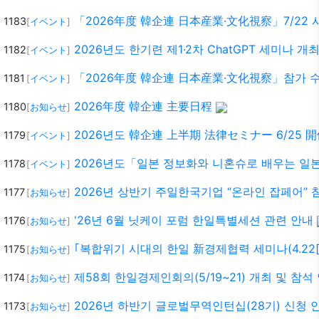
「2026年度 韓企連 日本産業·文化視察」7/22 
1183
[
イベント
]
2026년도 한기련 제1·2차 ChatGPT 세미나 개
1182
[
イベント
]
「2026年度 韓企連 日本産業·文化視察」참가 수요
1181
[
イベント
]
2026年度 韓企連 主要日程
1180
[
お知らせ
]
2026년도 韓企連 上半期 法律セミナー 6/25 
1179
[
イベント
]
2026년도「일본 정보화와 니혼슈로 배우는 일본문
1178
[
イベント
]
2026년 상반기 주일한국기업 “온라인 잡페어” 
1177
[
お知らせ
]
'26년 6월 닛케이 포럼 한일특별세션 관련 안내
1176
[
お知らせ
]
｢복합위기 시대의 한일 新경제협력 세미나(4.22[
1175
[
お知らせ
]
제58회 한일경제인회의(5/19~21) 개최 및 참석
1174
[
お知らせ
]
2026년 하반기 글로벌무역인턴십(28기) 신청 
1173
[
お知らせ
]