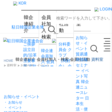
KOR
LOGIN
韓企
会員
会員
資料
連紹
社加
社活
室
駐日韓国企業名簿
介
入・
動
検索
お知ら
せ・イ
ご挨拶
分科委
ベント
設立目
員会
ク
韓企連
貿易通
的/沿革
ラブ
会員加
韓企連紹介
会員社加入・検索
会員社活動
資料室
商情報
主要事
（同好
HOME
入
会員
セミナ
>
資料室
>
お知らせ・イベント
業
定款
会）
会
権利·義
ー
イベ
組織図
員社動
務·特典
ント写
資料室
アクセ
靜
会員
会員社
真
韓企
ス
韓国
社から
検索/リ
連ニュ
貿易協
のお知
スト
会
ースレ
会 東京
らせ
会
員社総
お知らせ・イベント
ター
日
支部
ウ
員社イ
覧
法律
・ お知らせ
本生
ェブア
ンタビ
相談
・ イベント
活・便
クセシ
ュー/寄
FAQ
お