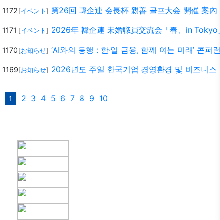
第26回 韓企連 会長杯 親善 골프大会 開催 案內 5
1172
[
イベント
]
2026年 韓企連 未婚職員交流会「春、in Tok
1171
[
イベント
]
‘AI와의 동행 : 한·일 금융, 함께 여는 미래’ 콘
1170
[
お知らせ
]
2026년도 주일 한국기업 경영환경 및 비즈니스
1169
[
お知らせ
]
2
3
4
5
6
7
8
9
10
1