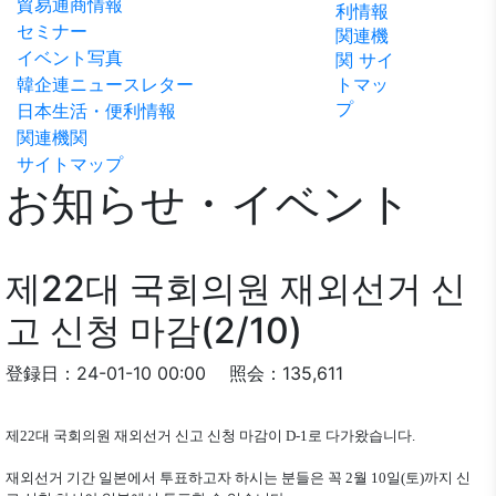
貿易通商情報
利情報
ビリテ
稿
問い合
セミナー
関連機
ィ方針
わせ
イベント写真
関
サイ
韓企連ニュースレター
トマッ
プ
日本生活・便利情報
関連機関
サイトマップ
お知らせ・イベント
제22대 국회의원 재외선거 신
고 신청 마감(2/10)
登録日：24-01-10 00:00
照会：135,611
제22대 국회의원 재외선거 신고 신청 마감이 D-1로 다가왔습니다.
재외선거 기간 일본에서 투표하고자 하시는 분들은 꼭 2월 10일(토)까지 신