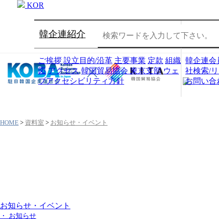
KOR
韓企連紹介
会員社
ご挨拶
設立目的/沿革
主要事業
定款
組織
韓企連会
図
アクセス
韓国貿易協会 東京支部
ウェ
社検索/
ブアクセシビリティ方針
お問い合
HOME
>
資料室
>
お知らせ・イベント
資料室
お知らせ・イベント
・ お知らせ