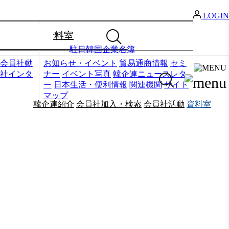
LOGIN
資料室
駐日韓国企業名簿
会員社動
お知らせ・イベント
貿易通商情報
セミ
社インタ
ナー
イベント写真
韓企連ニュースレタ
ー
日本生活・便利情報
関連機関
サイト
マップ
韓企連紹介
会員社加入・検索
会員社活動
資料室