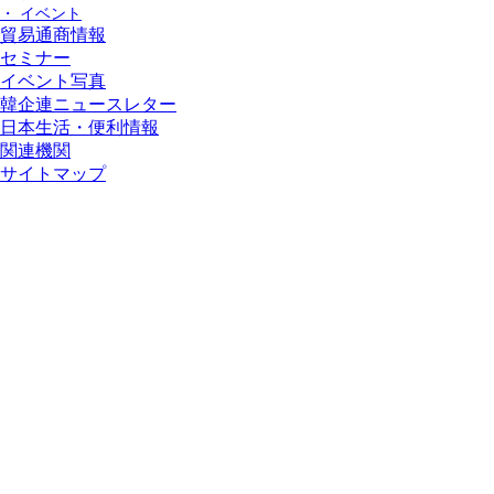
・ イベント
貿易通商情報
セミナー
イベント写真
韓企連ニュースレター
日本生活・便利情報
関連機関
サイトマップ