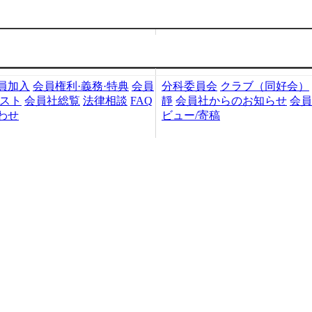
加入・検索
会員社活動
員加入
会員権利·義務·特典
会員
分科委員会
クラブ（同好会）
リスト
会員社総覧
法律相談
FAQ
靜
会員社からのお知らせ
会員
わせ
ビュー/寄稿