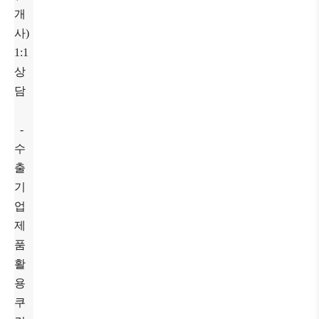
개
사)
1:1
상
담
-
수
출
기
업
제
품
활
용
쿠