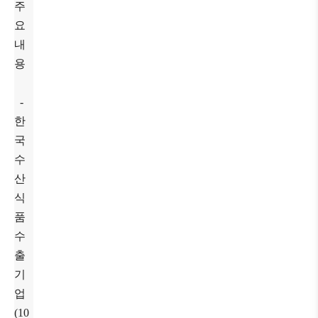
주
요
내
용
-
한
국
수
산
식
품
수
출
기
업
(10