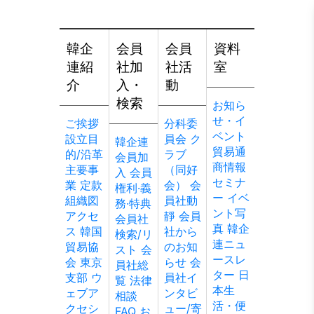
韓企
会員
会員
資料
連紹
社加
社活
室
介
入・
動
検索
お知ら
せ・イ
ご挨拶
分科委
ベント
設立目
員会
ク
韓企連
貿易通
的/沿革
ラブ
会員加
商情報
主要事
（同好
入
会員
セミナ
業
定款
会）
会
権利·義
ー
イベ
組織図
員社動
務·特典
ント写
アクセ
靜
会員
会員社
真
韓企
ス
韓国
社から
検索/リ
連ニュ
貿易協
のお知
スト
会
ースレ
会 東京
らせ
会
員社総
ター
日
支部
ウ
員社イ
覧
法律
本生
ェブア
ンタビ
相談
活・便
クセシ
ュー/寄
FAQ
お