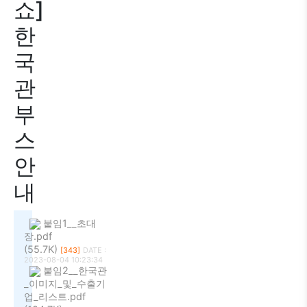
쇼]
한
국
관
부
스
안
내
붙임1__초대
장.pdf
(55.7K)
[343]
DATE :
2023-08-04 10:23:34
붙임2__한국관
_이미지_및_수출기
업_리스트.pdf