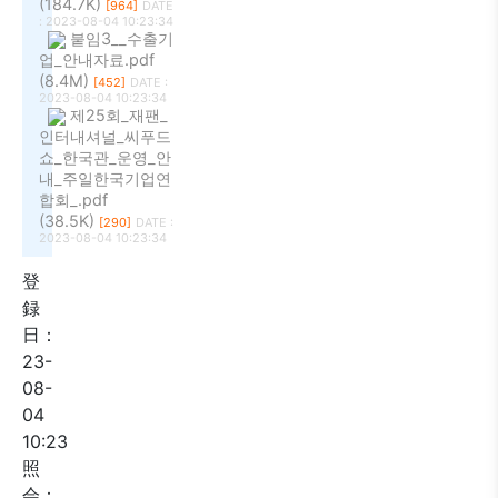
(184.7K)
[964]
DATE
: 2023-08-04 10:23:34
붙임3__수출기
업_안내자료.pdf
(8.4M)
[452]
DATE :
2023-08-04 10:23:34
제25회_재팬_
인터내셔널_씨푸드
쇼_한국관_운영_안
내_주일한국기업연
합회_.pdf
(38.5K)
[290]
DATE :
2023-08-04 10:23:34
登
録
日：
23-
08-
04
10:23
照
会：