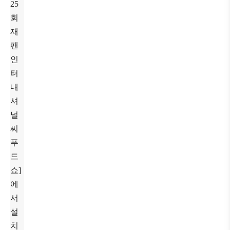
25
회
재
팬
인
터
내
셔
널
씨
푸
드
쇼]
에
서
설
치