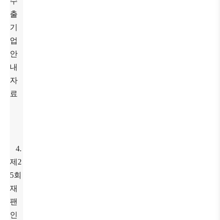
수
출
기
업
안
내
자
료
4.
제2
5회
재
팬
인