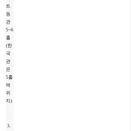
트
동
관
5~6
홀
(한
국
관
은
5홀
에
위
치)
3.