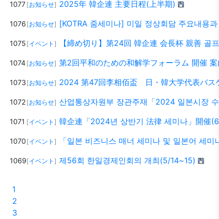
2025年 韓企連 主要日程(上半期)
1077
[
お知らせ
]
[KOTRA 줌세미나] 미일 정상회담 주요내용
1076
[
お知らせ
]
【締め切り】第24回 韓企連 会長杯 親善 골프大会
1075
[
イベント
]
第2回平和のための和解学フォーラム 開催 案內 
1074
[
お知らせ
]
2024 第47回李相佰盃 日・韓大学代表バスケ
1073
[
お知らせ
]
산업통상자원부 장관주재「2024 일본시장
1072
[
お知らせ
]
韓企連「2024년 상반기 法律 세미나」開催(6월
1071
[
イベント
]
「일본 비즈니스 매너 세미나 및 일본어 세미나
1070
[
イベント
]
제56회 한일경제인회의 개최(5/14~15)
1069
[
イベント
]
1
2
3