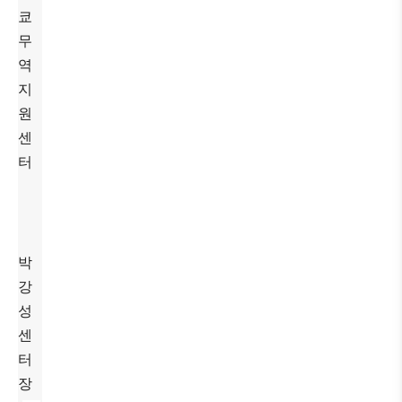
쿄
무
역
지
원
센
터
박
강
성
센
터
장