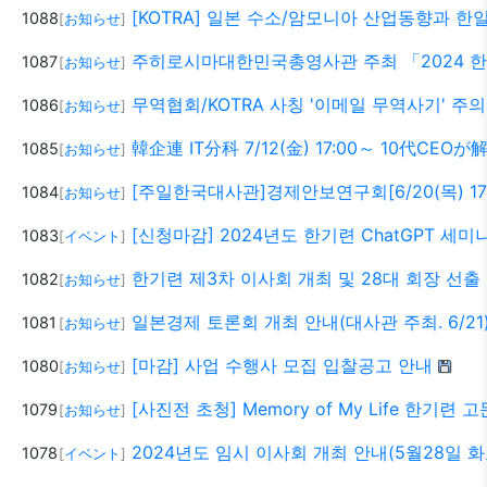
[KOTRA] 일본 수소/암모니아 산업동향과 한일
1088
[
お知らせ
]
주히로시마대한민국총영사관 주최 「2024 한일경제
1087
[
お知らせ
]
무역협회/KOTRA 사칭 '이메일 무역사기' 주의
1086
[
お知らせ
]
韓企連 IT分科 7/12(金) 17:00～ 10代
1085
[
お知らせ
]
[주일한국대사관]경제안보연구회[6/20(목) 17
1084
[
お知らせ
]
[신청마감] 2024년도 한기련 ChatGPT 세미
1083
[
イベント
]
한기련 제3차 이사회 개최 및 28대 회장 선출
1082
[
お知らせ
]
일본경제 토론회 개최 안내(대사관 주최. 6/21
1081
[
お知らせ
]
[마감] 사업 수행사 모집 입찰공고 안내
1080
[
お知らせ
]
[사진전 초청] Memory of My Life 한기련
1079
[
お知らせ
]
2024년도 임시 이사회 개최 안내(5월28일 화
1078
[
イベント
]