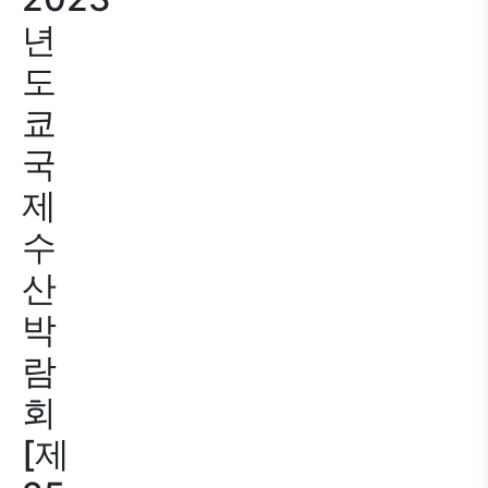
년
도
쿄
국
제
수
산
박
람
회
[제