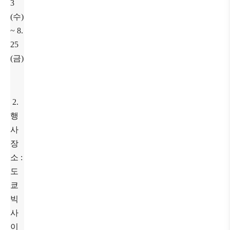
3
(수)
~ 8.
25
(금)
2.
행
사
장
소 :
도
쿄
빅
사
이