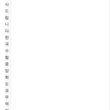
사
드
립
니
다
.
한
국
수
협
중
앙
회
도
쿄
무
역