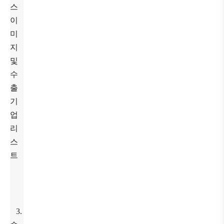
스
이
미
지
및
수
출
기
업
리
스
트
3.