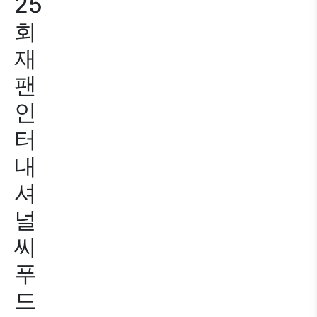
25
회
재
팬
인
터
내
셔
널
씨
푸
드