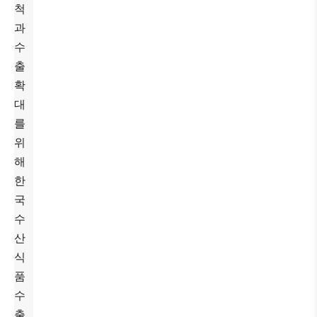
척
과
수
출
확
대
를
위
해
한
국
수
산
식
품
수
출