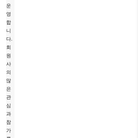
운
영
합
니
다.
회
원
사
의
많
은
관
심
과
참
가