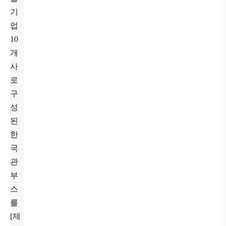
기
업
10
개
사
로
구
성
된
한
국
관
부
스
를
[제