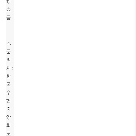
킹
쇼
등
4.
문
의
처 :
한
국
수
협
중
앙
회
도