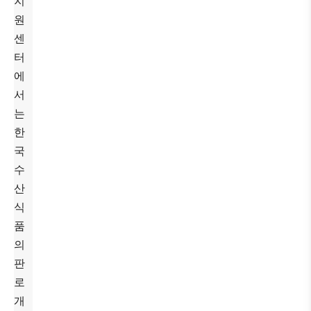
지
원
센
터
에
서
는
한
국
수
산
식
품
의
판
로
개