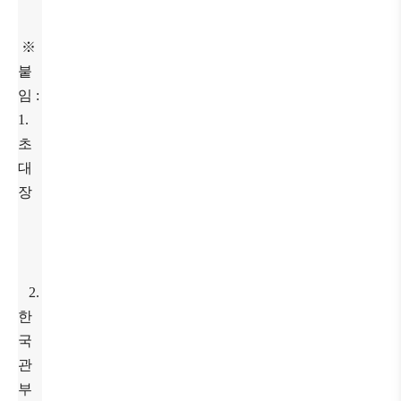
※
붙
임 :
1.
초
대
장
2.
한
국
관
부