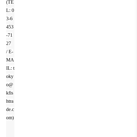
(
TE
L: 0
3-6
453
-71
27
/
E-
MA
IL: t
oky
o@
kfis
htra
de.c
om
)