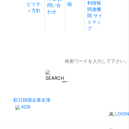
利情報
ビリテ
稿
問い合
関連機
ィ方針
わせ
関
サイ
トマッ
プ
駐日韓国企業名簿
KOR
LOGIN