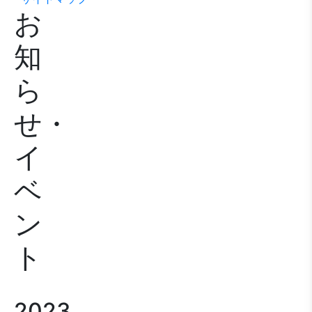
お
知
ら
せ・
イ
ベ
ン
ト
2023