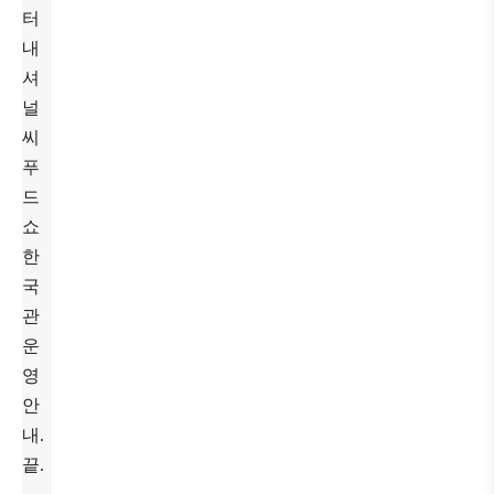
터
내
셔
널
씨
푸
드
쇼
한
국
관
운
영
안
내.
끝.