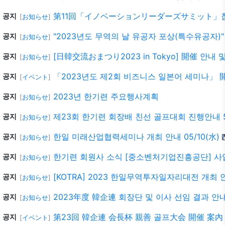
第11回「イノベーションリーダーズサミット」
공지
[
お知らせ
]
"2023년도 무역의 날 유공자 포상(특수유공자)
공지
[
お知らせ
]
[日韓交流おまつり2023 in Tokyo] 開催 안내
공지
[
お知らせ
]
「2023년도 제2회 비즈니스 일본어 세미나」 開催
공지
[
イベント
]
2023년 한기련 주요행사계획
공지
[
お知らせ
]
제23회 한기련 회장배 친선 골프대회 진행안내 5/
공지
[
お知らせ
]
한일 미래산업협력세미나 개최 안내 05/10(水)
공지
[
お知らせ
]
한기련 회원사 소식 [중소벤처기업진흥공단] 사
공지
[
お知らせ
]
[KOTRA] 2023 한일무역투자일자리대전 개최 안
공지
[
お知らせ
]
2023年度 韓企連 회장단 및 이사 선임 결과 안
공지
[
お知らせ
]
第23回 韓企連 会長杯 親善 골프大会 開催 案內 5
공지
[
イベント
]