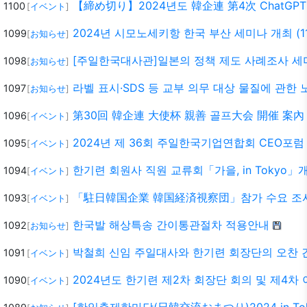
【締め切り】2024년도 韓企連 第4次 ChatGPT
1100
[
イベント
]
2024년 시모노세키항 한국 부산 세미나 개최 (11
1099
[
お知らせ
]
[주일한국대사관]일본의 정책 제도 사례조사 세미나
1098
[
お知らせ
]
라벨 표시·SDS 등 교부 의무 대상 물질에 관한
1097
[
お知らせ
]
第30回 韓企連 大使杯 親善 골프大会 開催 案內 10
1096
[
イベント
]
2024년 제 36회 주일한국기업연합회 CEO포럼 
1095
[
イベント
]
한기련 회원사 직원 교류회「가을, in Tokyo」
1094
[
イベント
]
「駐日韓国企業 韓国経済視察団」참가 수요 조
1093
[
イベント
]
한국발 해상특송 간이통관절차 적용안내
1092
[
お知らせ
]
박철희 신임 주일대사와 한기련 회장단의 오찬 간담
1091
[
イベント
]
2024년도 한기련 제2차 회장단 회의 및 제4차 
1090
[
イベント
]