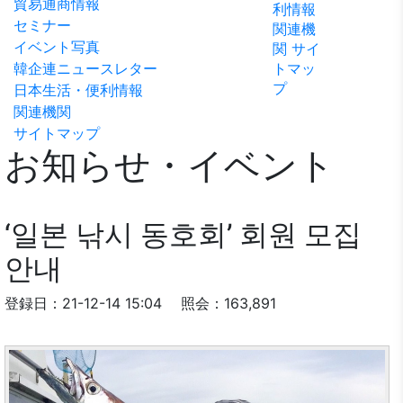
貿易通商情報
利情報
ビリテ
稿
問い合
セミナー
関連機
ィ方針
わせ
イベント写真
関
サイ
韓企連ニュースレター
トマッ
プ
日本生活・便利情報
関連機関
サイトマップ
お知らせ・イベント
‘일본 낚시 동호회’ 회원 모집
안내
登録日：21-12-14 15:04
照会：163,891