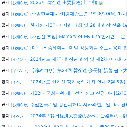
2025年 韓企連 主要日程(上半期)
공지
[
お知らせ
]
[주일한국대사관]경제안보연구회[6/20(목) 17시
공지
[
お知らせ
]
한기련 제3차 이사회 개최 및 28대 회장 선출 (
공지
[
お知らせ
]
[사진전 초청] Memory of My Life 한기련 
공지
[
お知らせ
]
[KOTRA 줌세미나] 미일 정상회담 주요내용과
공지
[
お知らせ
]
2024년도 제1차 회장단 회의 및 제2차 이사회 개
공지
[
イベント
]
【締め切り】第24回 韓企連 会長杯 親善 골프大会 
공지
[
イベント
]
2024년도 한기련 정기총회 개최 안내(3월 8일)
공지
[
イベント
]
제22대 국회의원 재외선거 신고 신청 마감(2/10
공지
[
お知らせ
]
주일한국기업 강진피해(이시카와현, 1일 16시경)
공지
[
お知らせ
]
2024年「韓日経済人交流の夕べ」ご臨席のお願い
공지
[
イベント
]
공지