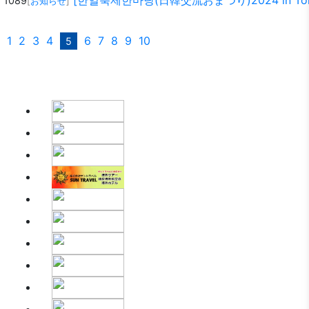
[한일축제한마당(日韓交流おまつり)2024 in To
1089
[
お知らせ
]
1
2
3
4
6
7
8
9
10
5