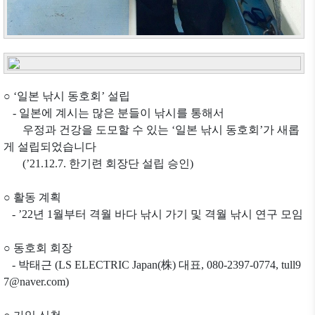
○
‘일본
낚시
동호회’
설립
-
일본에 계시는 많은 분들이 낚시를 통해서
우정과 건강을 도모할 수 있는 ‘일본 낚시 동호회’가 새롭
게 설립되었습니다
(
’
21.12.7.
한기련 회장단 설립 승인
)
○
활동
계획
-
’
22년 1
월부터 격월 바다 낚시 가기 및 격월 낚시 연구 모임
○
동호회
회장
-
박태근
(
LS ELECTRIC Japan(株)
대표
, 080-2397-0774, tull9
7@naver.com)