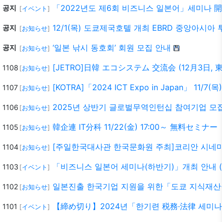
「2022년도 제6회 비즈니스 일본어」세미나 
공지
[
イベント
]
12/1(목) 도쿄제국호텔 개최 EBRD 중앙아시아
공지
[
お知らせ
]
‘일본 낚시 동호회’ 회원 모집 안내
공지
[
お知らせ
]
[JETRO]日韓 エコシステム 交流会 (12月3日, 
1108
[
お知らせ
]
[KOTRA]「2024 ICT Expo in Japan」 11/7(목)
1107
[
お知らせ
]
2025년 상반기 글로벌무역인턴십 참여기업 모
1106
[
お知らせ
]
韓企連 IT分科 11/22(金) 17:00～ 無
1105
[
お知らせ
]
[주일한국대사관 한국문화원 주최]코리안 시네마 
1104
[
お知らせ
]
「비즈니스 일본어 세미나(하반기)」개최 안내 (1
1103
[
イベント
]
일본진출 한국기업 지원을 위한「도쿄 지식재산권 보
1102
[
お知らせ
]
【締め切り】2024년「한기련 税務·法律 세미나 」
1101
[
イベント
]