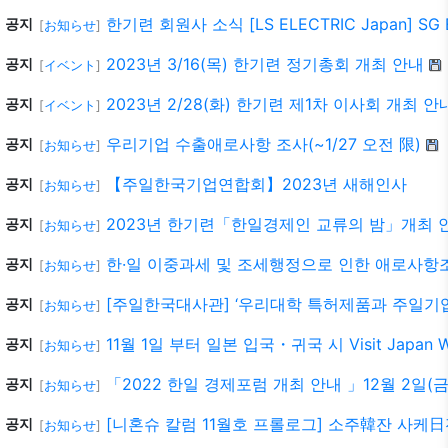
한기련 회원사 소식 [LS ELECTRIC Japan] SG 
공지
[
お知らせ
]
2023년 3/16(목) 한기련 정기총회 개최 안내
공지
[
イベント
]
2023년 2/28(화) 한기련 제1차 이사회 개최 안
공지
[
イベント
]
우리기업 수출애로사항 조사(~1/27 오전 限)
공지
[
お知らせ
]
【주일한국기업연합회】2023년 새해인사
공지
[
お知らせ
]
2023년 한기련「한일경제인 교류의 밤」개최 
공지
[
お知らせ
]
한·일 이중과세 및 조세행정으로 인한 애로사항조사
공지
[
お知らせ
]
[주일한국대사관] ‘우리대학 특허제품과 주일기
공지
[
お知らせ
]
11월 1일 부터 일본 입국・귀국 시 Visit Japa
공지
[
お知らせ
]
「2022 한일 경제포럼 개최 안내 」12월 2일(금
공지
[
お知らせ
]
[니혼슈 칼럼 11월호 프롤로그] 소주韓잔 사케
공지
[
お知らせ
]