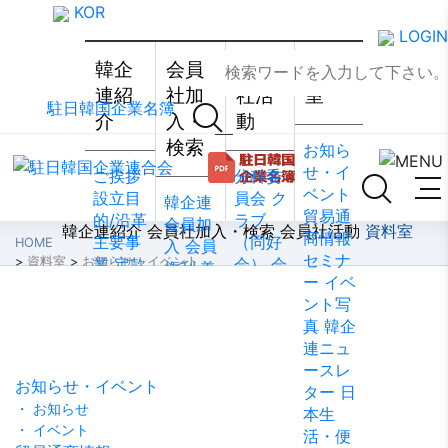
KOR
LOGIN
韓企
会員
会員
資料
連紹
社加
社活
室
駐日韓国企業名簿
介
入・
動
検索
お知ら
せ・イ
ご挨拶
分科委
ベント
設立目
員会
ク
韓企連
貿易通
的/沿革
ラブ
会員加
韓企連紹介
会員社加入・検索
会員社活動
資料室
商情報
主要事
（同好
HOME
入
会員
セミナ
>
資料室
>
お知らせ・イベント
業
定款
会）
会
権利·義
ー
イベ
組織図
員社動
務·特典
ント写
資料室
アクセ
靜
会員
会員社
真
韓企
ス
韓国
社から
検索/リ
連ニュ
貿易協
のお知
スト
会
ースレ
会 東京
らせ
会
員社総
お知らせ・イベント
ター
日
支部
ウ
員社イ
覧
法律
・ お知らせ
本生
ェブア
ンタビ
相談
・ イベント
活・便
クセシ
ュー/寄
FAQ
お