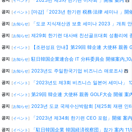
「2023년 제3차 한기련 이사회 」開催 案內
[
イベント
]
[마감]「2023년 한기련 税務·法律 세미나 」開
공지
[
イベント
]
「도쿄 지식재산권 보호 세미나 2023 」개최 안내 
공지
[
お知らせ
]
제29회 한기련 대사배 친선골프대회 성황리에 
공지
[
お知らせ
]
【조편성표 안내】第29回 韓企連 大使杯 親善 GOL
공지
[
イベント
]
駐日韓国企業連合会 IT 分科委員会 開催案内_10/
공지
[
お知らせ
]
2023년도 주일한국기업 비즈니스 애로조사
공지
[
お知らせ
]
「2023년도 제3회 비즈니스 일본어 세미나」 12
공지
[
イベント
]
第29回 韓企連 大使杯 親善 GOLF大会 開催 案內 1
공지
[
イベント
]
2023년 도쿄 국제수산박람회 [제25회 재팬 
공지
[
お知らせ
]
「2023년 제34회 한기련 CEO 포럼」開催 案内 9
공지
[
イベント
]
「駐日韓国企業 韓国経済視察団」참가 案内 11/8
공지
[
イベント
]