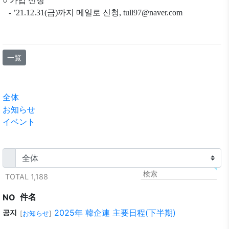
○
가입
신청
-
’
21.12.31
(
금
)
까지 메일로 신청
, tull97@naver.com
一覧
全体
お知らせ
イベント
TOTAL 1,188
件名
NO
2025年 韓企連 主要日程(下半期)
공지
[
お知らせ
]