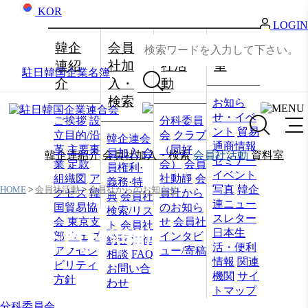
KOR
LOGIN
韓企
会員
会員
資料
連紹
社加
社活
室
駐日韓国企業名簿
介
入・
動
検索
お知ら
せ・イベ
ご挨拶
設
分科委員
ント
貿易
立目的/沿
会
クラブ
韓企連会
通商情報
革
主要事
（同好
員加入
会
韓企連紹介
会員社加入・検索
会員社活動
資料室
セミナー
業
定款
会）
会員
員権利·
イベント
組織図
ア
社動靜
会
義務·特
写真
韓企
HOME
>
会員社活動
>
会員社からのお知らせ
クセス
韓
員社から
典
会員社
連ニュー
国貿易協
のお知ら
検索/リス
スレター
会 東京支
せ
会員社
ト
会員社
日本生
会員社活動
部
ウェブ
インタビ
総覧
法律
活・便利
アクセシ
ュー/寄稿
相談
FAQ
情報
関連
ビリティ
お問い合
機関
サイ
方針
わせ
トマップ
分科委員会