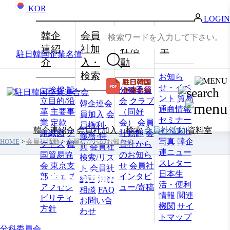
KOR
LOGIN
韓企
会員
会員
資料
連紹
社加
社活
室
駐日韓国企業名簿
介
入・
動
検索
お知ら
せ・イベ
ご挨拶
設
分科委員
ント
貿易
立目的/沿
会
クラブ
韓企連会
通商情報
革
主要事
（同好
員加入
会
セミナー
業
定款
会）
会員
員権利·
韓企連紹介
会員社加入・検索
会員社活動
資料室
イベント
組織図
ア
社動靜
会
義務·特
写真
韓企
HOME
>
会員社活動
>
会員社からのお知らせ
クセス
韓
員社から
典
会員社
連ニュー
国貿易協
のお知ら
検索/リス
スレター
会 東京支
せ
会員社
ト
会員社
日本生
会員社活動
部
ウェブ
インタビ
総覧
法律
活・便利
アクセシ
ュー/寄稿
相談
FAQ
情報
関連
ビリティ
お問い合
機関
サイ
方針
わせ
トマップ
分科委員会