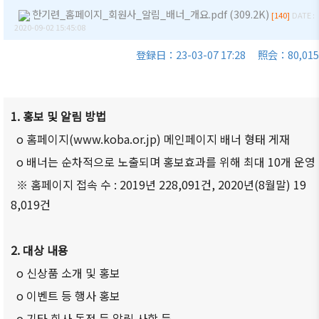
商情報
会員権
한기련_홈페이지_회원사_알림_배너_개요.pdf (309.2K)
的/沿革
クラブ
[140]
DATE :
2020-09-02 15:45:08
利·義務
（同好
セミナ
主要事
·特典
会）
ー
登録日：23-03-07 17:28
照会：80,015
業
会員社
会員社
イベン
定款
検索/リ
動靜
ト写真
組織図
スト
会員社
1. 홍보 및 알림 방법
韓企連
アクセ
会員社
からの
ニュー
o 홈페이지(www.koba.or.jp) 메인페이지 배너 형태 게재
ス
総覧
お知ら
スレタ
o 배너는 순차적으로 노출되며 홍보효과를 위해 최대 10개 운영
せ
ー
韓国貿
法律相
※ 홈페이지 접속 수 : 2019년 228,091건, 2020년(8월말) 19
易協会
談
会員社
日本生
8,019건
東京支
インタ
活・便
FAQ
部
ビュー/
利情報
お問い
寄稿
ウェブ
2. 대상 내용
関連機
合わせ
アクセ
関
o 신상품 소개 및 홍보
シビリ
サイト
o 이벤트 등 행사 홍보
ティ方
マップ
針
o 기타 회사 동정 등 알림 사항 등