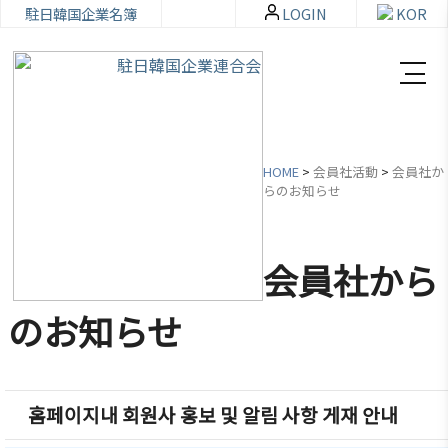
駐日韓国企業名簿
LOGIN
KOR
HOME
>
会員社活動
>
会員社か
らのお知らせ
韓
会員
会
資
企
社加
員
料
会員社から
連
入・
社
室
紹
検索
活
のお知らせ
介
動
お知ら
せ・イ
韓企連
ベント
会員加
ご挨拶
分科委
홈페이지내 회원사 홍보 및 알림 사항 게재 안내
入
員会
貿易通
設立目