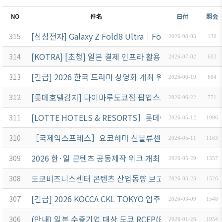
NO
件名
日付
照会
[삼성전자] Galaxy Z Fold8 Ultra│Fold8│Flip8 발
315
2026-08-03
130
[KOTRA] [초청] 일본 결제 인프라 활용 설명회 안내 — 7
314
2026-07-02
603
[긴급] 2026 한국 드라마 상영회 개최 위탁용역 입찰공고
313
2026-06-19
684
[롯데호텔김치] 다이마루도쿄점 팝업스토어 개최 안내 (7월
312
2026-06-22
771
[LOTTE HOTELS & RESORTS］롯데아라이리조트 
311
2026-05-12
1096
［국제익스프레스］요코하마 신물류센터 준공식 안내 6/
310
2026-05-11
1163
2026 한·일 콘텐츠 공동제작 위크 개최 위탁용역 입찰공
309
2026-05-29
1357
도쿄비즈니스센터 콘텐츠 산업동향 보고서 발간 위탁용역
308
2026-03-23
1526
[긴급] 2026 KOCCA CKL TOKYO 입주기업 지원 프
307
2026-03-09
1548
(안내) 일본 수출기업 대상 도쿄 RCEP(FTA) 해외활용지
306
2026-01-26
1934