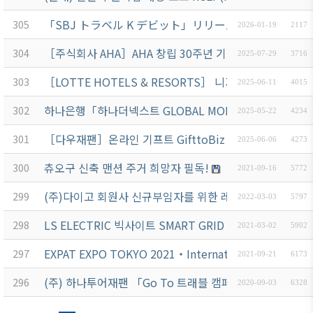
「SBJ トラベル K デビット」リリース及び リリー
305
2026-01-19
2117
［주식회사 AHA］AHA 창립 30주년 기념 전자칠판 특별
304
2025-07-29
3716
［LOTTE HOTELS & RESORTS］ 니가타현 품격, 
303
2025-06-11
4015
하나은행「하나더넥스트 GLOBAL MONEY SHOW」개최 안
302
2025-05-22
4234
［다우재팬］온라인 기프트 GifttoBiz 및 SNS이벤트 서비
301
2025-06-06
4273
츄오구 신축 맨션 주거 희망자 필독!
300
2021-09-16
5772
(주)다이고 회원사 신규부임자를 위한 레지던스 특별할인
299
2022-03-03
5797
LS ELECTRIC 빅사이트 SMART GRID EXPO 출전
298
2021-03-02
5902
EXPAT EXPO TOKYO 2021・International Job Fa
297
2021-09-21
6173
(주) 하나투어재팬 「Go To 트래블 캠페인 X 하나투어
296
2020-09-03
6328