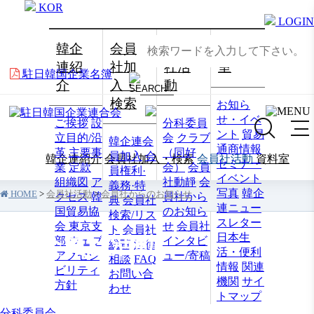
KOR
LOGIN
韓企
会員
会員
資料
連紹
社加
社活
室
駐日韓国企業名簿
介
入・
動
検索
お知ら
せ・イベ
ご挨拶
設
分科委員
ント
貿易
立目的/沿
会
クラブ
韓企連会
通商情報
革
主要事
（同好
員加入
会
韓企連紹介
会員社加入・検索
会員社活動
資料室
セミナー
業
定款
会）
会員
員権利·
イベント
組織図
ア
社動靜
会
義務·特
写真
韓企
HOME
>
会員社活動
>
会員社からのお知らせ
クセス
韓
員社から
典
会員社
連ニュー
国貿易協
のお知ら
検索/リス
スレター
会 東京支
せ
会員社
ト
会員社
日本生
会員社活動
部
ウェブ
インタビ
総覧
法律
活・便利
アクセシ
ュー/寄稿
相談
FAQ
情報
関連
ビリティ
お問い合
機関
サイ
方針
わせ
トマップ
分科委員会