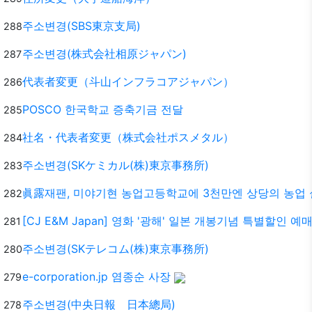
주소변경(SBS東京支局)
288
주소변경(株式会社相原ジャパン)
287
代表者変更（斗山インフラコアジャパン）
286
POSCO 한국학교 증축기금 전달
285
社名・代表者変更（株式会社ポスメタル）
284
주소변경(SKケミカル(株)東京事務所)
283
眞露재팬, 미야기현 농업고등학교에 3천만엔 상당의 농업
282
[CJ E&M Japan] 영화 '광해' 일본 개봉기념 특별할인 예
281
주소변경(SKテレコム(株)東京事務所)
280
e-corporation.jp 염종순 사장
279
주소변경(中央日報 日本總局)
278