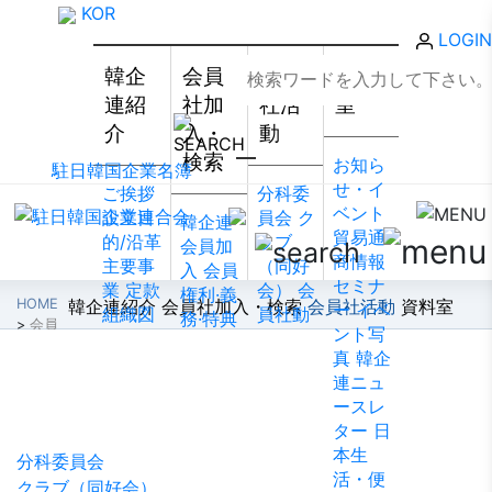
KOR
LOGIN
韓企
会員
会員
資料
連紹
社加
社活
室
介
入・
動
検索
お知ら
駐日韓国企業名簿
せ・イ
ご挨拶
分科委
ベント
設立目
員会
ク
韓企連
貿易通
的/沿革
ラブ
会員加
商情報
主要事
（同好
入
会員
セミナ
業
定款
会）
会
権利·義
HOME
韓企連紹介
会員社加入・検索
会員社活動
資料室
ー
イベ
組織図
員社動
務·特典
>
会員
ント写
アクセ
靜
会員
会員社
社活動
>
会員社からのお知らせ
真
韓企
ス
韓国
社から
検索/リ
会員社活動
連ニュ
貿易協
のお知
スト
会
ースレ
会 東京
らせ
会
員社総
ター
日
支部
ウ
員社イ
覧
法律
本生
ェブア
ンタビ
分科委員会
相談
活・便
クセシ
ュー/寄
クラブ（同好会）
FAQ
お