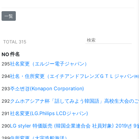
一覧
TOTAL 315
件名
NO
社名変更（エルジー電子ジャパン）
295
社名・住所変更（エイチアンドフレンズＧＴＬジャパン㈱
294
주소변경(Konapon Corporation)
293
クムホアシアナ杯「話してみよう韓国語」高校生大会のご
292
社名変更(LG.Philips LCDジャパン)
291
LG styler 特価販売 (韓国企業連合会 社員対象) 2019년 9
290
住所変更（大宇造船海洋）
289