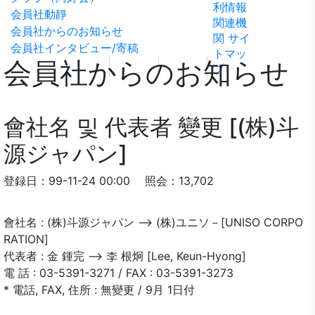
利情報
ビリテ
稿
問い合
会員社動靜
関連機
ィ方針
わせ
会員社からのお知らせ
関
サイ
会員社インタビュー/寄稿
トマッ
会員社からのお知らせ
プ
會社名 및 代表者 變更 [(株)斗
源ジャパン]
登録日：99-11-24 00:00
照会：13,702
會社名 : (株)斗源ジャパン --> (株)ユニソ－[UNISO CORPO
RATION]
代表者 : 金 鍾完 --> 李 根炯 [Lee, Keun-Hyong]
電 話 : 03-5391-3271 / FAX : 03-5391-3273
* 電話, FAX, 住所 : 無變更 / 9月 1日付