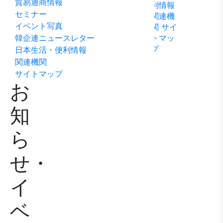
貿易通商情報
利情報
ビリテ
稿
問い合
セミナー
関連機
ィ方針
わせ
イベント写真
関
サイ
韓企連ニュースレター
トマッ
プ
日本生活・便利情報
関連機関
サイトマップ
お
知
ら
せ・
イ
ベ