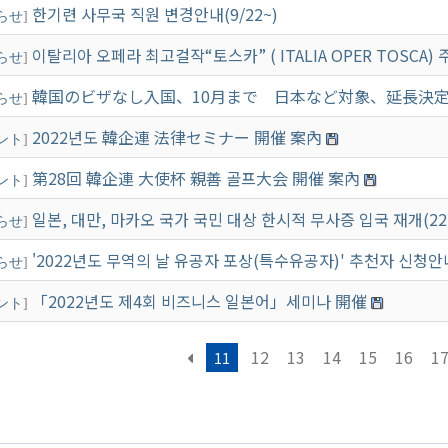
한기련 사무국 직원 변경안내(9/22~)
らせ
]
이탈리아 오페라 최고걸작“토스카” ( ITALIA OPER TOSC
らせ
]
韓国のビザなし入国、10月まで 日本など対象、延長決
らせ
]
2022년도 韓企連 法律セミナー 開催 案內
ント
]
第28回 韓企連 大使杯 親善 골프大会 開催 案內
ント
]
일본, 대만, 마카오 국가 국민 대상 한시적 무사증 입국 재개(22.8.4
らせ
]
'2022년도 무역의 날 유공자 포상(특수유공자)' 추천자 신청안
らせ
]
「2022년도 제4회 비즈니스 일본어」세미나 開催
ント
]
12
13
14
15
16
1
11