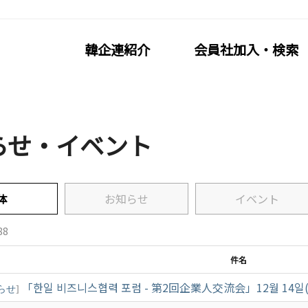
韓企連紹介
会員社加入・検索
らせ・イベント
社加入・検索
会員社活動
体
お知らせ
イベント
連会員加入
分科委員会
利·義務·特典
クラブ（同好会）
88
社検索/リスト
会員社動靜
件名
社総覧
会員社からのお知らせ
「한일 비즈니스협력 포럼 - 第2回企業人交流会」12월 14일(
らせ
]
相談
会員社インタビュー/寄稿