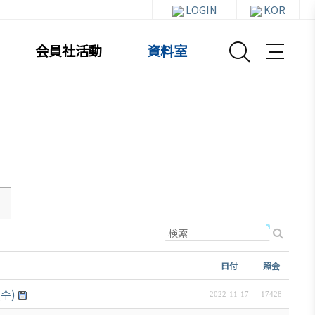
LOGIN
KOR
会員社活動
資料室
資料室
お知らせ・イベント
貿易通商情報
セミナー
日付
照会
イベント写真
수)
2022-11-17
17428
韓企連ニュースレター