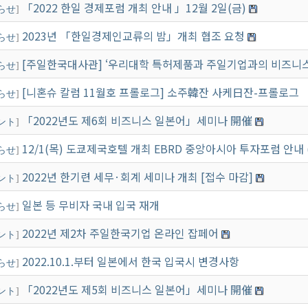
「2022 한일 경제포럼 개최 안내 」12월 2일(금)
らせ
]
2023년 「한일경제인교류의 밤」개최 협조 요청
い合わせ
らせ
]
[주일한국대사관] ‘우리대학 특허제품과 주일기업과의 비즈니스
らせ
]
[니혼슈 칼럼 11월호 프롤로그] 소주韓잔 사케日잔-프롤로그
らせ
]
「2022년도 제6회 비즈니스 일본어」세미나 開催
ント
]
12/1(목) 도쿄제국호텔 개최 EBRD 중앙아시아 투자포럼 안내
らせ
]
2022년 한기련 세무·회계 세미나 개최 [접수 마감]
ント
]
일본 등 무비자 국내 입국 재개
らせ
]
2022년 제2차 주일한국기업 온라인 잡페어
ント
]
2022.10.1.부터 일본에서 한국 입국시 변경사항
らせ
]
「2022년도 제5회 비즈니스 일본어」세미나 開催
ント
]