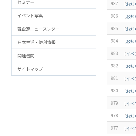
セミナー
987
[
お知
アクセス
FAQ
イベント写真
986
韓国貿易協会 東京支部
お問
[
お知
ウェブアクセシビリティ方針
985
韓企連ニュースレター
[
お知
984
日本生活・便利情報
[
お知
983
[
イベ
関連機関
982
[
お知
サイトマップ
981
[
イベ
980
[
お知
979
[
イベ
978
[
お知
977
[
イベ