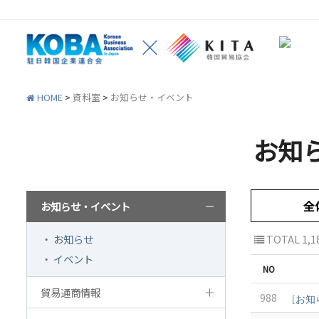
HOME
>
資料室
>
お知らせ・イベント
お知
資料室
韓企連紹介
会員
全
お知らせ・イベント
ご挨拶
韓企
設立目的/沿革
会員権
・ お知らせ
TOTAL 1,1
・ イベント
主要事業
会員
NO
定款
会員
貿易通商情報
988
[
お知
組織図
法律