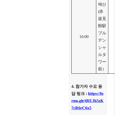
해산
(
赤
坂見
附駅
プル
16:00
デン
シャ
ルタ
ワー
前
）
4.
참가자 수요 응
답 링크
:
https://fo
rms.gle/tREJh5zK
7cR6rC6x5