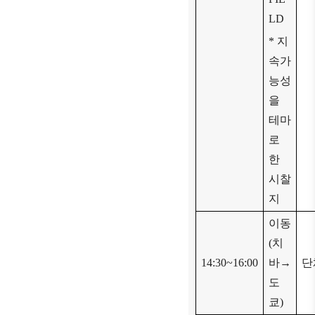
LD
*
지
속가
능성
을
테마
로
한
시찰
지
이동
(
치
14:30~16:00
바
→
단
도
쿄
)