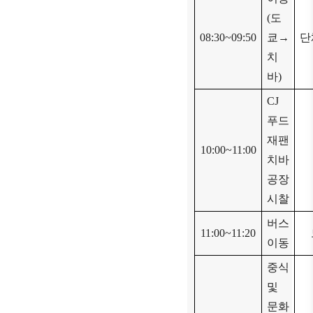
(
도
08:30~09:50
쿄
→
단
치
바
)
CJ
푸드
재팬
10:00~11:00
치바
공장
시찰
버스
11:00~11:20
이동
중식
및
문화