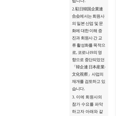
립니다
.
ブアク
2.
駐日韓国企業連
セシ
合会
에서는 회원사
ビリ
ティ方
의 일본 산업 및 문
針
화에 대한 이해 증
진과 회원사 간 교
류 활성화를 목적으
로
,
코로나
19
의 영
향으로 중단되었던
「
韓企連 日本産業
·
文化視察
」
사업의
재개를 검토하고 있
습니다
.
3.
이에 회원사의
참가 수요를 파악
하고자 아래와 같