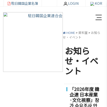
駐日韓国企業名簿
LOGIN
KOR
HOME
>
資料室
>
お知ら
せ・イベント
お知ら
韓
会員
会
資
せ・イベ
企
社加
員
料
ント
連
入・
社
室
紹
検索
活
介
動
お知ら
「2026年度 韓
せ・イ
韓企連
企連 日本産業
ベント
会員加
ご挨
分科委
·文化視察」참
入
拶
員会
貿易通
가 수요조사 안