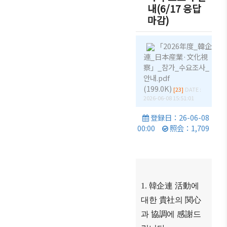
商情報
내(6/17 응답
会員権
設立
クラブ
마감)
利·義務
目的/
（同好
セミナ
·特典
沿革
会）
ー
「2026年度_韓企
会員社
主要
会員社
イベン
連_日本産業·文化視
検索/リ
事業
動靜
ト写真
察」_참가_수요조사_
スト
안내.pdf
定款
会員社
韓企連
(199.0K)
[23]
DATE :
会員社
からの
ニュー
組織
2026-06-08 15:51:01
総覧
お知ら
スレタ
図
登録日：26-06-08
せ
ー
法律相
00:00
照会：1,709
アクセ
談
会員社
日本生
ス
インタ
活・便
FAQ
韓国
ビュ
利情報
お問い
貿易
ー/寄
関連機
合わせ
協会
稿
1.
韓企連 活動
에
関
東京
대한
貴社
의
関心
支部
サイト
과
協調
에
感謝
드
マップ
ウェ