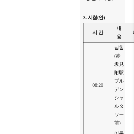
3.
시찰
(
안
)
내
시 간
용
집합
(
赤
坂見
附駅
プル
08:20
デン
シャ
ルタ
ワー
前
)
이동