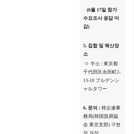
(6
월
17
일 참가
수요조사 응답 마
감
)
5.
집합 및 해산장
소
ㅇ 주소
:
東京都
千代田区永田町
2-
13-10
プルデンシ
ャルタワー
6.
문의
:
韓企連事
務局
(
韓国貿易協
会 東京支部
)
구현
정 과장