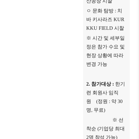
산공장 시찰
ㅇ 문화 탐방
:
치
바 키사라즈
KUR
KKU FIELD
시찰
※
시간 및 세부일
정은 참가 수요 및
현장 상황에 따라
변경 가능
2.
참가대상
:
한기
련 회원사 임직
원
(
정원
:
약
30
명
,
무료
)
※
선
착순
(
기업당 최대
2
명 참석 가능
)