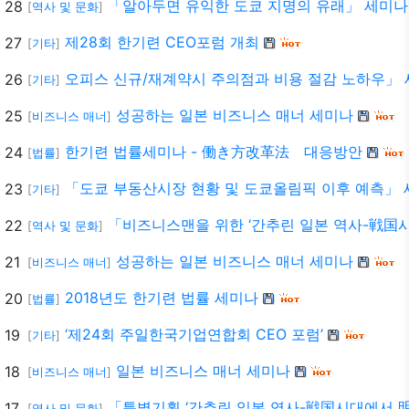
「알아두면 유익한 도쿄 지명의 유래」 세미나
28
[
역사 및 문화
]
제28회 한기련 CEO포럼 개최
27
[
기타
]
오피스 신규/재계약시 주의점과 비용 절감 노하우」
26
[
기타
]
성공하는 일본 비즈니스 매너 세미나
25
[
비즈니스 매너
]
한기련 법률세미나 - 働き方改革法 대응방안
24
[
법률
]
「도쿄 부동산시장 현황 및 도쿄올림픽 이후 예측」
23
[
기타
]
「비즈니스맨을 위한 ‘간추린 일본 역사-戦国
22
[
역사 및 문화
]
성공하는 일본 비즈니스 매너 세미나
21
[
비즈니스 매너
]
2018년도 한기련 법률 세미나
20
[
법률
]
‘제24회 주일한국기업연합회 CEO 포럼’
19
[
기타
]
일본 비즈니스 매너 세미나
18
[
비즈니스 매너
]
「특별기획 ‘간추린 일본 역사-戦国시대에서
17
[
역사 및 문화
]