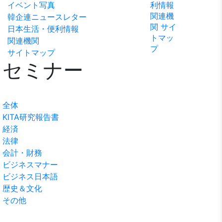
イベント写真
利情報
ビリテ
稿
問い合
関連機
韓企連ニュースレター
ィ方針
わせ
関
サイ
日本生活・便利情報
トマッ
関連機関
プ
サイトマップ
セミナー
全体
KITA研究報告書
経済
法律
会計・財務
ビジネスマナー
ビジネス日本語
歴史＆文化
その他