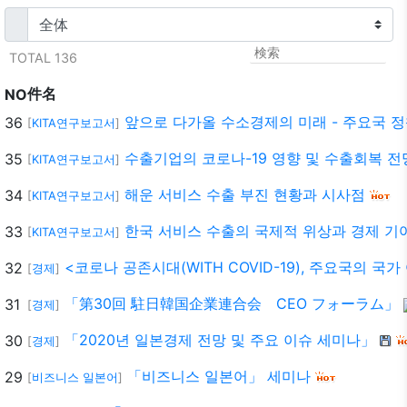
TOTAL 136
件名
NO
앞으로 다가올 수소경제의 미래 - 주요국 정
36
[
KITA연구보고서
]
수출기업의 코로나-19 영향 및 수출회복 전
35
[
KITA연구보고서
]
해운 서비스 수출 부진 현황과 시사점
34
[
KITA연구보고서
]
한국 서비스 수출의 국제적 위상과 경제 기
33
[
KITA연구보고서
]
<코로나 공존시대(WITH COVID-19), 주요국의 
32
[
경제
]
「第30回 駐日韓国企業連合会 CEO フォーラム」
31
[
경제
]
「2020년 일본경제 전망 및 주요 이슈 세미나」
30
[
경제
]
「비즈니스 일본어」 세미나
29
[
비즈니스 일본어
]