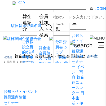
KOR
LOGIN
韓企
会員
会員
資料
連紹
社加
社活
室
駐日韓国企業名簿
介
入・
動
検索
お知ら
せ・イ
ご挨拶
分科委
ベント
設立目
員会
ク
韓企連
貿易通
的/沿革
ラブ
会員加
韓企連紹介
会員社加入・検索
会員社活動
資料室
商情報
主要事
（同好
HOME
入
会員
セミナ
>
資料室
>
セミナー
業
定款
会）
会
権利·義
ー
イベ
組織図
員社動
務·特典
ント写
資料室
アクセ
靜
会員
会員社
真
韓企
ス
韓国
社から
検索/リ
連ニュ
貿易協
のお知
スト
会
ースレ
会 東京
らせ
会
員社総
お知らせ・イベント
ター
日
支部
ウ
員社イ
覧
法律
貿易通商情報
本生
ェブア
ンタビ
相談
セミナー
活・便
クセシ
ュー/寄
FAQ
お