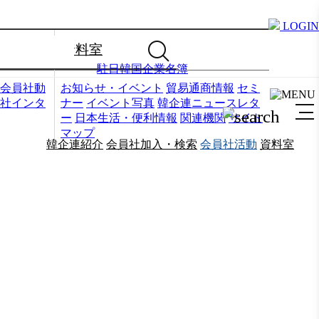
LOGIN
資料室
駐日韓国企業名簿
会員社動
お知らせ・イベント
貿易通商情報
セミ
社インタ
ナー
イベント写真
韓企連ニュースレタ
ー
日本生活・便利情報
関連機関
サイト
マップ
韓企連紹介
会員社加入・検索
会員社活動
資料室