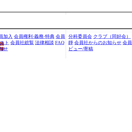
加入・検索
会員社活動
員加入
会員権利·義務·特典
会員
分科委員会
クラブ（同好会）
リスト
会員社総覧
法律相談
FAQ
靜
会員社からのお知らせ
会員
わせ
ビュー/寄稿