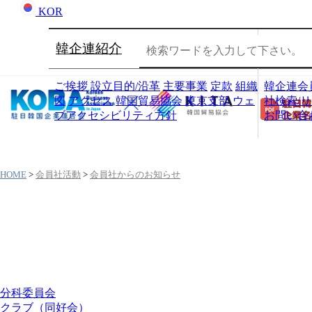
KOR
韓企連紹介
会員社
ご挨拶
設立目的/沿革
主要事業
定款
組織
韓企連会
図
アクセス
韓国貿易協会 東京支部
ウェ
社検索/
ブアクセシビリティ方針
お問い合
HOME
>
会員社活動
>
会員社からのお知らせ
会員社活動
分科委員会
クラブ（同好会）