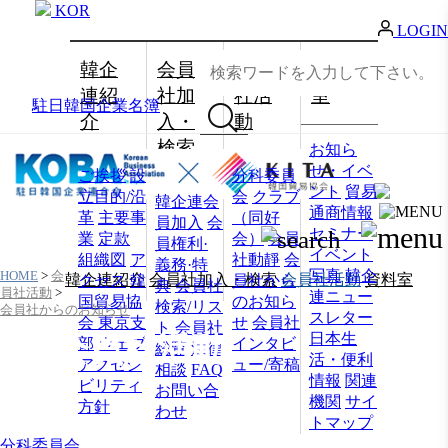
KOR
LOGIN
韓企
会員
会員
資料
連紹
社加
社活
室
駐日韓国企業名簿
介
入・
動
検索
お知ら
せ・イベ
ご挨拶
設
分科委員
ント
貿易
立目的/沿
会
クラブ
韓企連会
通商情報
革
主要事
（同好
員加入
会
セミナー
業
定款
会）
会員
員権利·
イベント
組織図
ア
社動靜
会
義務·特
写真
韓企
HOME
>
会
韓企連紹介
会員社加入・検索
会員社活動
資料室
クセス
韓
員社から
典
会員社
員社活動
>
連ニュー
国貿易協
のお知ら
検索/リス
会員社からのお知らせ
スレター
会 東京支
せ
会員社
ト
会員社
日本生
会員社活動
部
ウェブ
インタビ
総覧
法律
活・便利
アクセシ
ュー/寄稿
相談
FAQ
情報
関連
ビリティ
お問い合
機関
サイ
方針
わせ
トマップ
分科委員会