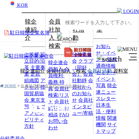
KOR
LOGIN
韓企
会員
会員
資料
連紹
社加
社活
室
駐日韓国企業名簿
介
入・
動
検索
お知ら
せ・イベ
ご挨拶
設
分科委員
ント
貿易
立目的/沿
会
クラブ
韓企連会
通商情報
革
主要事
（同好
員加入
会
韓企連紹介
会員社加入・検索
会員社活動
資料室
セミナー
業
定款
会）
会員
員権利·
イベント
組織図
ア
社動靜
会
義務·特
写真
韓企
HOME
>
会員社活動
>
会員社からのお知らせ
クセス
韓
員社から
典
会員社
連ニュー
国貿易協
のお知ら
検索/リス
スレター
会 東京支
せ
会員社
ト
会員社
日本生
会員社活動
部
ウェブ
インタビ
総覧
法律
活・便利
アクセシ
ュー/寄稿
相談
FAQ
情報
関連
ビリティ
お問い合
機関
サイ
方針
わせ
トマップ
分科委員会