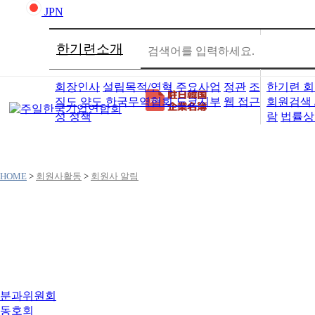
JPN
한기련소개
회원사
회장인사
설립목적/연혁
주요사업
정관
조
한기련 회
직도
약도
한국무역협회 도쿄지부
웹 접근
회원검색 
성 정책
람
법률상
HOME
>
회원사활동
>
회원사 알림
회원사활동
분과위원회
동호회