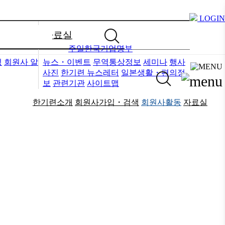
LOGIN
자료실
주일한국기업명부
정
회원사 알
뉴스・이벤트
무역통상정보
세미나
행사
사진
한기련 뉴스레터
일본생활・편의정
보
관련기관
사이트맵
한기련소개
회원사가입・검색
회원사활동
자료실