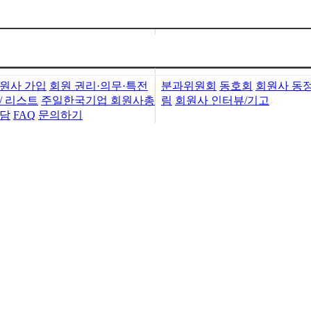
가입・검색
회원사활동
원사 가입
회원 권리·의무·특전
분과위원회
동호회
회원사 동
/ 리스트
주일한국기업 회원사총
림
회원사 인터뷰/기고
담
FAQ
문의하기