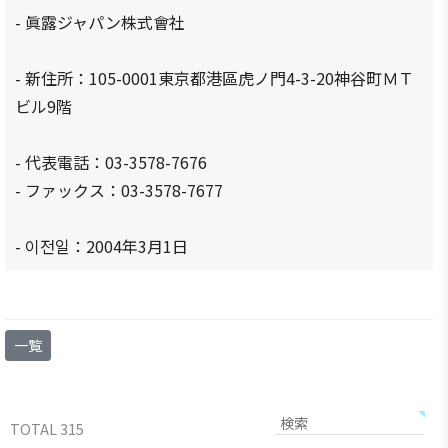
商情報
会員権
- 眞露ジャパン株式會社
設立
クラブ
利·義務
目的/
（同好
セミナ
·特典
沿革
会）
ー
- 新住所：105-0001東京都港區虎ノ門4-3-20神谷町ＭＴ
会員社
主要
会員社
ビル9階
イベン
検索/リ
事業
動靜
ト写真
スト
- 代表電話：03-3578-7676
定款
会員社
韓企連
会員社
からの
ニュー
- ファックス：03-3578-7677
組織
総覧
お知ら
スレタ
図
せ
ー
法律相
- 이전일：2004年3月1日
アクセ
談
会員社
日本生
ス
インタ
活・便
FAQ
韓国
ビュ
利情報
お問い
貿易
ー/寄
一覧
関連機
合わせ
協会
稿
関
東京
支部
サイト
TOTAL 315
マップ
ウェ