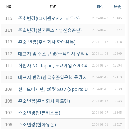
ブアク
NO
件名
日付
照会
セシ
주소변경(CJ재팬오사카 사무소)
115
ビリ
2005-06-20
10405
ティ方
주소변경(한국중소기업진흥공단)
114
2005-06-20
10727
針
주소 변경(주식회사 한아유통)
113
2004-11-16
12476
대표자 및 주소 변경(주식회사 우리켐)
112
2004-11-08
12409
회원사 NC Japan, 도쿄게임쇼2004 출전
111
2004-09-27
12594
대표자 변경(한국수출입은행 동경사무소)
110
2004-09-17
12413
현대모터재팬, 新型 SUV (Sports Utility Vehicle)를
109
2004-09-15
12039
주소변경(주식회사 제로텐)
108
2004-09-15
12033
주소변경(일본키스코)
107
2004-09-07
11865
주소변경(한아유통)
106
2004-09-01
11527