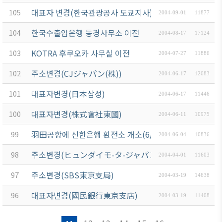
대표자 변경(한국관광공사 도쿄지사)
105
2004-09-01
11877
한국수출입은행 동경사무소 이전
104
2004-08-17
17124
KOTRA 후쿠오카 사무실 이전
103
2004-07-27
11886
주소변경(CJジャパン(株))
102
2004-06-17
12083
대표자변경(日本삼성)
101
2004-06-17
11446
대표자변경(株式會社東國)
100
2004-06-11
10975
羽田공항에 신한은행 환전소 개소(6/24일)
99
2004-06-04
10836
주소변경(ヒュンダイモ-タ-ジャパン株式會社)
98
2004-04-01
11603
주소변경(SBS東京支局)
97
2004-03-19
14638
대표자변경(國民銀行東京支店)
96
2004-03-19
11408