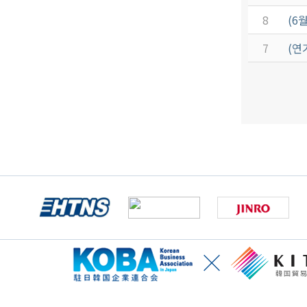
8
(6
7
(연