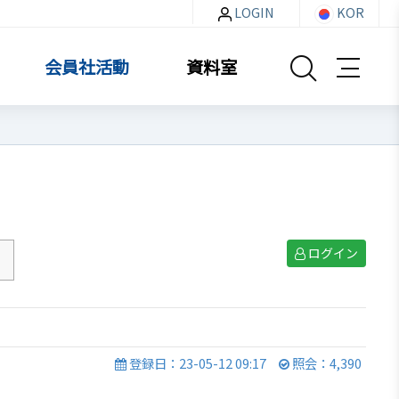
LOGIN
KOR
会員社活動
資料室
資料室
ログイン
お知らせ・イベント
貿易通商情報
セミナー
イベント写真
登録日：23-05-12 09:17
照会：4,390
韓企連ニュースレター