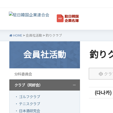
HOME
>
会員社活動
>
釣りクラブ
釣り
会員社活動
韓企連紹介
会員
クラ
分科委員会
ご挨拶
韓企
設立目的/沿革
会員権
クラブ（同好会）
(다나카) 
主要事業
会員
・ ゴルフクラブ
定款
会員
・ テニスクラブ
組織図
法律
・ 日本酒研究会