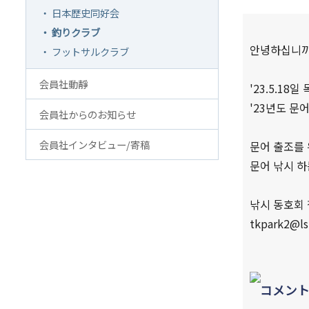
・ 日本歴史同好会
アクセス
FAQ
・ 釣りクラブ
韓国貿易協会 東京支部
お問
안녕하십니까
・ フットサルクラブ
ウェブアクセシビリティ方針
会員社動靜
'23.5.18
'23년도 문
会員社からのお知らせ
会員社インタビュー/寄稿
문어 출조를 
문어 낚시 하
낚시 동호회
tkpark2@l
コメン