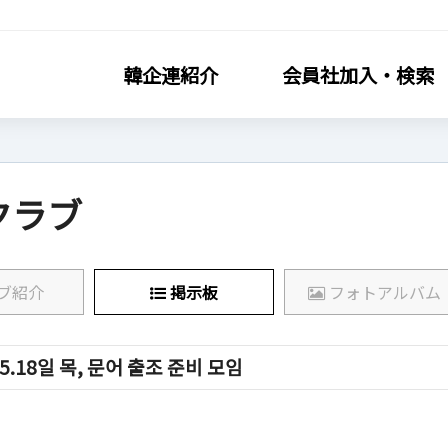
韓企連紹介
会員社加入・検索
クラブ
社加入・検索
会員社活動
ブ紹介
掲示板
フォトアルバム
連会員加入
分科委員会
利·義務·特典
クラブ（同好会）
5.18일 목, 문어 출조 준비 모임
社検索/リスト
会員社動靜
社総覧
会員社からのお知らせ
相談
会員社インタビュー/寄稿