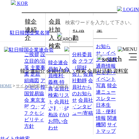
KOR
LOGIN
韓企
会員
会員
資料
連紹
社加
社活
室
駐日韓国企業名簿
介
入・
動
検索
お知ら
せ・イベ
ご挨拶
設
分科委員
ント
貿易
立目的/沿
会
クラブ
韓企連会
通商情報
革
主要事
（同好
員加入
会
韓企連紹介
会員社加入・検索
会員社活動
資料室
セミナー
業
定款
会）
会員
員権利·
イベント
組織図
ア
社動靜
会
義務·特
写真
韓企
HOME
>
サイト内検索
>
サイト内検索
クセス
韓
員社から
典
会員社
連ニュー
国貿易協
のお知ら
検索/リス
スレター
会 東京支
せ
会員社
ト
会員社
日本生
サイト内検索
部
ウェブ
インタビ
総覧
法律
活・便利
アクセシ
ュー/寄稿
相談
FAQ
情報
関連
ビリティ
お問い合
機関
サイ
方針
わせ
トマップ
サイト内検索