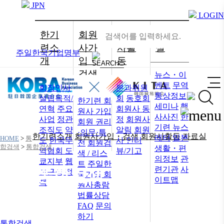
JPN
LOGIN
한기
회원
회원
자료
련소
사가
사활
실
주일한국기업명부
개
입・
동
검색
뉴스・이
벤트
무역
회장인사
분과위원
통상정보
설립목적/
회
동호회
한기련 회
세미나
행
연혁
주요
회원사 동
원사 가입
사사진
한
사업
정관
정
회원사
회원 권리
기련 뉴스
조직도
약
알림
회원
·의무·특
한기련소개
회원사가입・검색
회원사활동
자료실
레터
일본
HOME
>
통
도
한국무
사 인터
전
회원검
합검색
>
통합검색
생활・편
역협회 도
뷰/기고
색 / 리스
의정보
관
쿄지부
웹
트
주일한
련기관
사
통합검색
접근성 정
국기업 회
이트맵
책
원사총람
법률상담
FAQ
문의
하기
통합검색