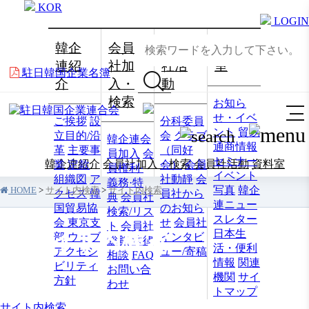
KOR
LOGIN
韓企
会員
会員
資料
連紹
社加
社活
室
駐日韓国企業名簿
介
入・
動
検索
お知ら
せ・イベ
ご挨拶
設
分科委員
ント
貿易
立目的/沿
会
クラブ
韓企連会
通商情報
革
主要事
（同好
員加入
会
セミナー
韓企連紹介
会員社加入・検索
会員社活動
資料室
業
定款
会）
会員
員権利·
イベント
組織図
ア
社動靜
会
義務·特
写真
韓企
HOME
>
サイト内検索
>
サイト内検索
クセス
韓
員社から
典
会員社
連ニュー
国貿易協
のお知ら
検索/リス
スレター
会 東京支
せ
会員社
ト
会員社
日本生
サイト内検索
部
ウェブ
インタビ
総覧
法律
活・便利
アクセシ
ュー/寄稿
相談
FAQ
情報
関連
ビリティ
お問い合
機関
サイ
方針
わせ
トマップ
サイト内検索