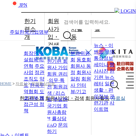
JPN
LOGIN
한기
회원
회원
자료
련소
사가
사활
실
주일한국기업명부
개
입・
동
검색
뉴스・이
벤트
무역
회장인사
분과위원
통상정보
설립목적/
회
동호회
한기련 회
세미나
행
연혁
주요
회원사 동
원사 가입
사사진
한
사업
정관
정
회원사
회원 권리
기련 뉴스
조직도
약
알림
회원
·의무·특
레터
일본
HOME
>
자료실
>
무역통상정보
도
한국무
사 인터
전
회원검
생활・편
역협회 도
뷰/기고
색 / 리스
의정보
관
쿄지부
웹
한기련소개
회원사가입・검색
회원사활동
자료실
트
주일한
련기관
사
자
접근성 정
국기업 회
이트맵
책
원사총람
료실
법률상담
FAQ
문의
하기
뉴스・이벤트