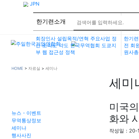
JPN
한기련소개
회원
회장인사
설립목적/연혁
주요사업
정
한기련
관
조직도
약도
한국무역협회 도쿄지
전
회원
부
웹 접근성 정책
원사총
HOME
>
자료실
>
세미나
세미
자료실
미국의
뉴스・이벤트
화와 
무역통상정보
세미나
작성일：20-1
행사사진