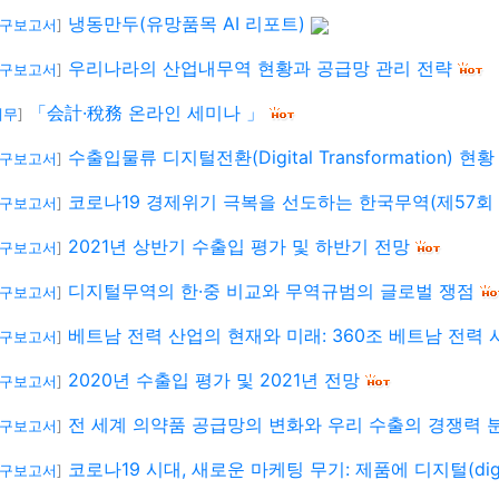
냉동만두(유망품목 AI 리포트)
연구보고서
]
우리나라의 산업내무역 현황과 공급망 관리 전략
연구보고서
]
「会計·稅務 온라인 세미나 」
세무
]
수출입물류 디지털전환(Digital Transformation) 현
연구보고서
]
코로나19 경제위기 극복을 선도하는 한국무역(제57회
연구보고서
]
2021년 상반기 수출입 평가 및 하반기 전망
연구보고서
]
디지털무역의 한·중 비교와 무역규범의 글로벌 쟁점
연구보고서
]
베트남 전력 산업의 현재와 미래: 360조 베트남 전력 
연구보고서
]
2020년 수출입 평가 및 2021년 전망
연구보고서
]
전 세계 의약품 공급망의 변화와 우리 수출의 경쟁력 
연구보고서
]
코로나19 시대, 새로운 마케팅 무기: 제품에 디지털(digi
연구보고서
]