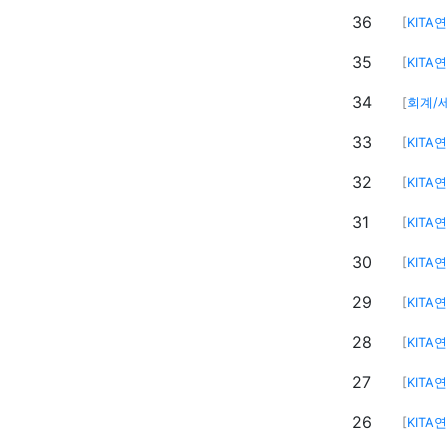
36
[
KITA
35
[
KITA
34
[
회계/
33
[
KITA
32
[
KITA
31
[
KITA
30
[
KITA
29
[
KITA
28
[
KITA
27
[
KITA
26
[
KITA