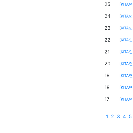
25
[
KITA
24
[
KITA
23
[
KITA
22
[
KITA
21
[
KITA
20
[
KITA
19
[
KITA
18
[
KITA
17
[
KITA
1
2
3
4
5