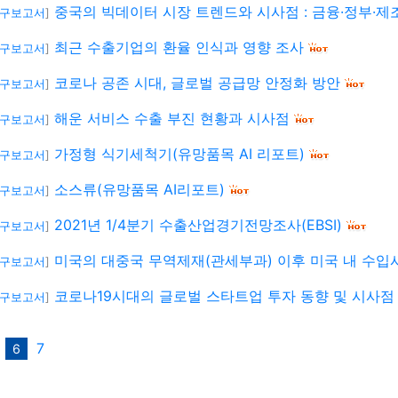
중국의 빅데이터 시장 트렌드와 시사점 : 금융·정부·제
연구보고서
]
최근 수출기업의 환율 인식과 영향 조사
연구보고서
]
코로나 공존 시대, 글로벌 공급망 안정화 방안
연구보고서
]
해운 서비스 수출 부진 현황과 시사점
연구보고서
]
가정형 식기세척기(유망품목 AI 리포트)
연구보고서
]
소스류(유망품목 AI리포트)
연구보고서
]
2021년 1/4분기 수출산업경기전망조사(EBSI)
연구보고서
]
미국의 대중국 무역제재(관세부과) 이후 미국 내 수
연구보고서
]
코로나19시대의 글로벌 스타트업 투자 동향 및 시사점
연구보고서
]
7
6