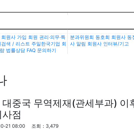
사가입・검색
회원사활동
 회원사 가입
회원 권리·의무·특
분과위원회
동호회
회원사 동
검색 / 리스트
주일한국기업 회
사 알림
회원사 인터뷰/기고
람
법률상담
FAQ
문의하기
나
 대중국 무역제재(관세부과) 이후
시사점
0-21 08:00
조회：3,479