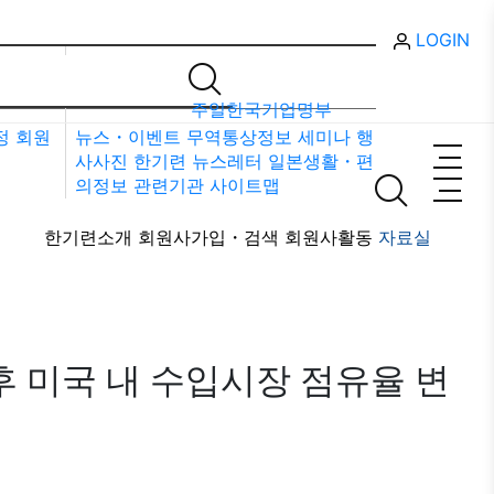
LOGIN
자료실
주일한국기업명부
정
회원
뉴스・이벤트
무역통상정보
세미나
행
사사진
한기련 뉴스레터
일본생활・편
의정보
관련기관
사이트맵
한기련소개
회원사가입・검색
회원사활동
자료실
 미국 내 수입시장 점유율 변