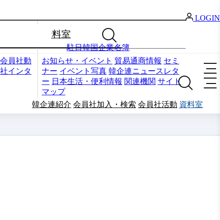
LOGIN
資料室
駐日韓国企業名簿
会員社動
お知らせ・イベント
貿易通商情報
セミ
社インタ
ナー
イベント写真
韓企連ニュースレタ
ー
日本生活・便利情報
関連機関
サイト
マップ
韓企連紹介
会員社加入・検索
会員社活動
資料室