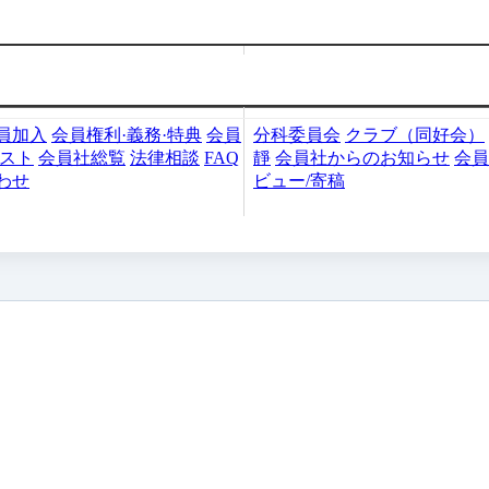
加入・検索
会員社活動
員加入
会員権利·義務·特典
会員
分科委員会
クラブ（同好会）
リスト
会員社総覧
法律相談
FAQ
靜
会員社からのお知らせ
会員
わせ
ビュー/寄稿