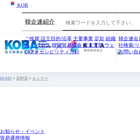
KOR
韓企連紹介
会員社
ご挨拶
設立目的/沿革
主要事業
定款
組織
韓企連会
図
アクセス
韓国貿易協会 東京支部
ウェ
社検索/
ブアクセシビリティ方針
お問い合
HOME
>
資料室
>
セミナー
資料室
お知らせ・イベント
貿易通商情報