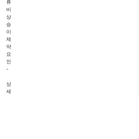
류
비
상
승
이
제
약
요
인
-
상
세
내
용
은
아
래
의