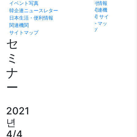
イベント写真
利情報
ビリテ
稿
問い合
関連機
韓企連ニュースレター
ィ方針
わせ
関
サイ
日本生活・便利情報
トマッ
関連機関
プ
サイトマップ
セ
ミ
ナ
ー
2021
년
4/4