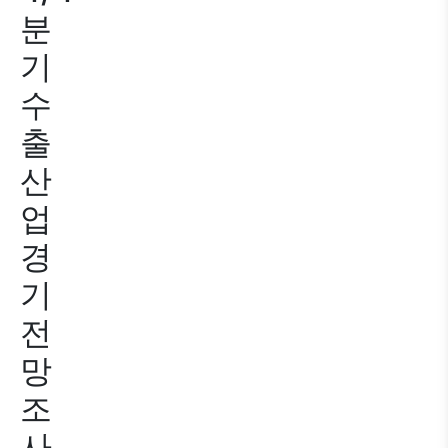
분
기
수
출
산
업
경
기
전
망
조
사