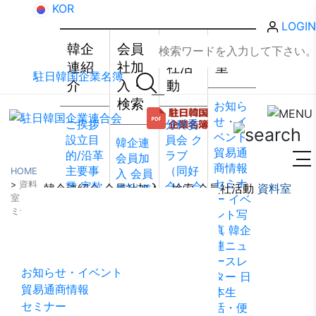
KOR
LOGIN
韓企
会員
会員
資料
連紹
社加
社活
室
駐日韓国企業名簿
介
入・
動
検索
お知ら
せ・イ
ご挨拶
分科委
ベント
設立目
員会
ク
韓企連
貿易通
的/沿革
ラブ
会員加
商情報
主要事
（同好
HOME
入
会員
セミナ
>
資料
業
定款
会）
会
韓企連紹介
会員社加入・検索
会員社活動
資料室
権利·義
ー
イベ
室
>
セ
組織図
員社動
務·特典
ミナー
ント写
資料室
アクセ
靜
会員
会員社
真
韓企
ス
韓国
社から
検索/リ
連ニュ
貿易協
のお知
スト
会
ースレ
会 東京
らせ
会
員社総
お知らせ・イベント
ター
日
支部
ウ
員社イ
覧
法律
貿易通商情報
本生
ェブア
ンタビ
相談
セミナー
活・便
クセシ
ュー/寄
FAQ
お