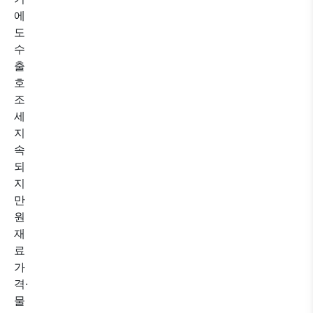
에
도
수
출
호
조
세
지
속
되
지
만
원
재
료
가
격·
물