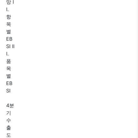
망 I
I.
항
목
별
EB
SI II
I.
품
목
별
EB
SI
4분
기
수
출
도