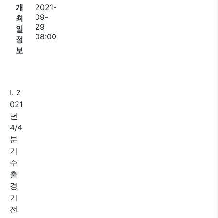
개
2021-
09-
최
29
일
08:00
정
보
I. 2
021
년
4/4
분
기
수
출
경
기
전