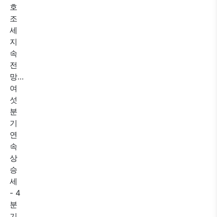
호
조
세
지
속
전
망…
여
섯
분
기
연
속
상
승
세
- 4
분
기