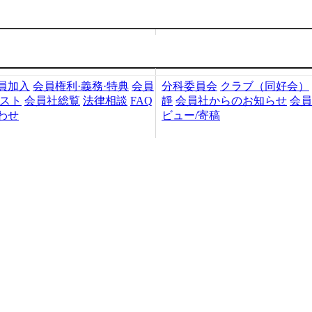
加入・検索
会員社活動
員加入
会員権利·義務·特典
会員
分科委員会
クラブ（同好会）
リスト
会員社総覧
法律相談
FAQ
靜
会員社からのお知らせ
会員
わせ
ビュー/寄稿