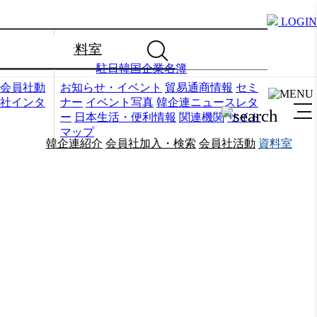
LOGIN
資料室
駐日韓国企業名簿
会員社動
お知らせ・イベント
貿易通商情報
セミ
社インタ
ナー
イベント写真
韓企連ニュースレタ
ー
日本生活・便利情報
関連機関
サイト
マップ
韓企連紹介
会員社加入・検索
会員社活動
資料室