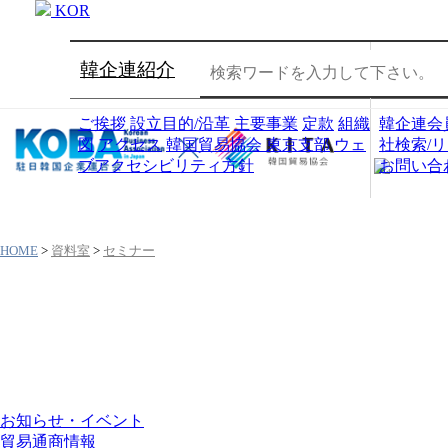
KOR
韓企連紹介
会員社
ご挨拶
設立目的/沿革
主要事業
定款
組織
韓企連会
図
アクセス
韓国貿易協会 東京支部
ウェ
社検索/
ブアクセシビリティ方針
お問い合
HOME
>
資料室
>
セミナー
資料室
お知らせ・イベント
貿易通商情報