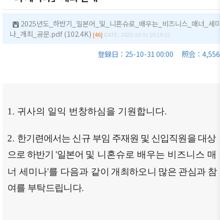
商情報
会員権
的/沿革
クラブ
利·義務
（同好
セミナ
2025년도_하반기_일본어_및_니혼슈로_배우는_비즈니스_매너_세
主要事
·特典
나_개최_공문.pdf (102.4K)
会）
ー
[46]
DATE : 2025-10-31 10:19:15
業
会員社
会員社
イベン
登録日：25-10-31 00:00
照会：4,556
定款
検索/リ
動靜
ト写真
組織図
スト
会員社
韓企連
アクセ
会員社
からの
ニュー
ス
総覧
お知ら
スレタ
1.
귀사의 일익 번창하심을 기원합니다
.
せ
ー
韓国貿
法律相
易協会
談
会員社
日本生
2.
한기련에서는 신규 부임 주재원 및 신입직원을 대상
東京支
インタ
活・便
FAQ
部
으로 하반기
'
일본어
및 니혼슈로 배우는 비즈니스 매
ビュー/
利情報
お問い
寄稿
ウェブ
너 세미나
'
를 다음과 같이
개최하오니 많은 관심과 참
関連機
合わせ
アクセ
関
여를 부탁드립니다
.
シビリ
サイト
ティ方
マップ
針