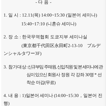
-
다 음
-
1.
일 시
: 12.11(
목
) 14:00~15:30 (
일본어 세미나
)
15:40~17:10
(
니혼슈
세미나
)
2.
장 소
:
한국무역협회 도쿄지부 세미나실
(
東京都千代田区永田町
2-13-10
プルデ
ンシャルタワー
3F)
3.
참가대상
:
신규부임 주재원
,
신입직원 및 본 세미나에 관
심이 있으신
회원사
정원 각 강좌
30
명
*
선
착순 마감
(
무료
)
4.
내 용
: 1)
일본어 세미나
(
14:00~15:30
，
일본어
진
행
)