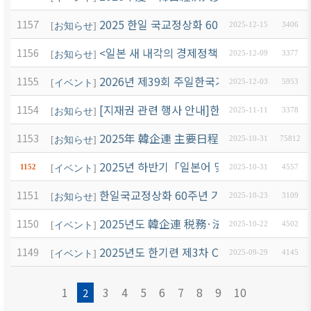
2025 한일 국교정상화 60주년 기념 일본 5대
1157
[
お知らせ
]
2025-12-15
3406
<일본 새 내각의 경제정책과 한국기업에의 시
1156
[
お知らせ
]
2025-12-09
3377
2026년 제39회 주일한국기업연합회 CEO포럼
1155
[
イベント
]
2025-12-03
5953
[지재권 관련 행사 안내]한일 모방품 대책 포럼(
1154
[
お知らせ
]
2025-11-11
3378
2025年 韓企連 主要日程(下半期)
1153
[
お知らせ
]
2025-10-31
75812
2025년 하반기「일본어 및 니혼슈로 배우는
1152
[
イベント
]
2025-10-31
4557
한일국교정상화 60주년 기념 심포지엄
1151
[
お知らせ
]
2025-10-23
3109
2025년도 韓企連 税務·法律 セミナー開催
1150
[
イベント
]
2025-10-22
4502
2025년도 한기련 제3차 ChatGPT 세미나 개
1149
[
イベント
]
2025-09-29
4145
1
3
4
5
6
7
8
9
10
2