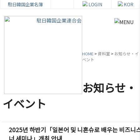
駐日韓国企業名簿
LOGIN
KOR
HOME
>
資料室
>
お知らせ・イ
ベント
韓
会員
会
資
企
社加
員
料
お知らせ・
連
入・
社
室
紹
検索
活
イベント
介
動
お知ら
せ・イ
韓企連
ベント
会員加
ご挨拶
分科委
2025년 하반기「일본어 및 니혼슈로 배우는 비즈니스
入
員会
貿易通
너 세미나」개최 안내
設立目