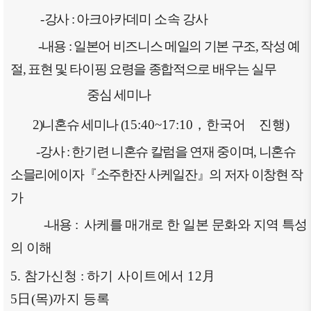
-
강사
:
아크아카데미 소속 강사
-
내용
:
일본어 비즈니스 메일의 기본 구조
,
작성 예
절
,
표현 및 타이핑 요령을 종합적으로 배우는 실무
중심 세미나
2)
니혼슈
세미나
(
15:40~17:10
，
한국어
진행
)
-
강사
:
한기련 니혼슈 칼럼을 연재 중이며
,
니혼슈
소믈리에
이자
『
소주한잔 사케일잔
』
의 저자 이창현 작
가
-
내용
:
사케를 매개로 한 일본 문화와 지역 특성
의 이해
5.
참가신청
:
하기
사이트에서
12
月
5
日
(
목
)
까지 등록