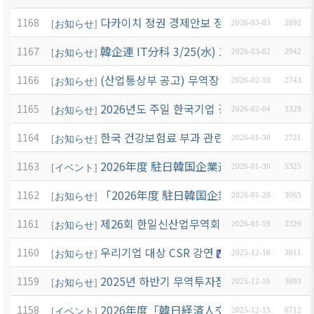
다카이치 정권 경제안보 정책 설명회 개최 안
1168
[
お知らせ
]
2026-03-03
2692
韓企連 IT分科 3/25(水) 17:00～ 
1167
[
お知らせ
]
2026-03-02
2942
(산업통상부 공고) 무역장벽 조사 공고
1166
[
お知らせ
]
2026-02-10
2743
2026년도 주일 한국기업 경영환경 및 비즈니
1165
[
お知らせ
]
2026-02-04
3329
한국 건강보험료 부과 관련 안내
1164
[
お知らせ
]
2026-01-30
2721
2026年度 駐日韓国企業連合会 定期総会 開
1163
[
イベント
]
2026-01-30
5325
「2026年度 駐日韓国企業 名簿」發刊 관련
1162
[
お知らせ
]
2026-01-28
3965
제26회 한일신산업무역회의 개최 안내(신청 
1161
[
お知らせ
]
2026-01-19
3329
우리기업 대상 CSR 강연
1160
[
お知らせ
]
2025-12-16
3811
2025년 하반기 무역투자점검회의 자료
1159
[
お知らせ
]
2025-12-16
3093
2026年度「韓日経済人交流の夕べ」ご臨席の
1158
[
イベント
]
2025-12-15
6712