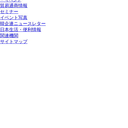
・ イベント
貿易通商情報
セミナー
イベント写真
韓企連ニュースレター
日本生活・便利情報
関連機関
サイトマップ