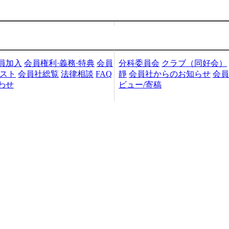
加入・検索
会員社活動
員加入
会員権利·義務·特典
会員
分科委員会
クラブ（同好会）
リスト
会員社総覧
法律相談
FAQ
靜
会員社からのお知らせ
会員
わせ
ビュー/寄稿