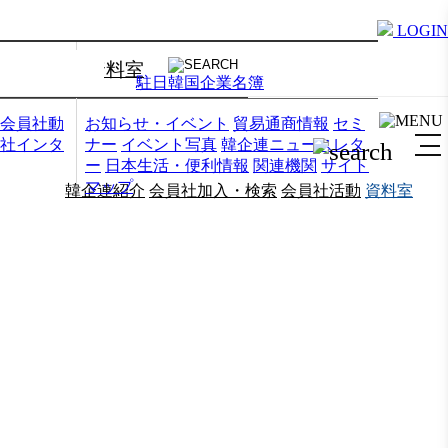
LOGIN
資料室
駐日韓国企業名簿
会員社動
お知らせ・イベント
貿易通商情報
セミ
社インタ
ナー
イベント写真
韓企連ニュースレタ
ー
日本生活・便利情報
関連機関
サイト
マップ
韓企連紹介
会員社加入・検索
会員社活動
資料室