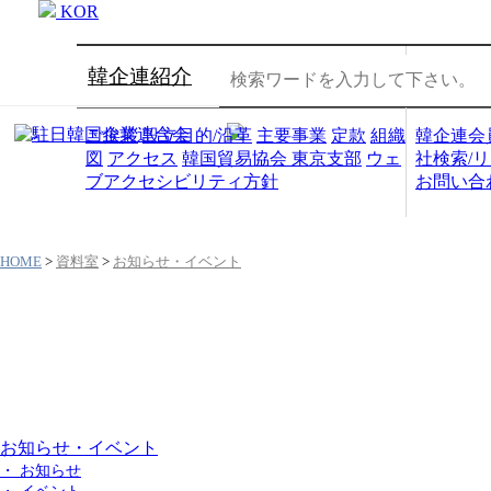
KOR
韓企連紹介
会員社
ご挨拶
設立目的/沿革
主要事業
定款
組織
韓企連会
図
アクセス
韓国貿易協会 東京支部
ウェ
社検索/
ブアクセシビリティ方針
お問い合
HOME
>
資料室
>
お知らせ・イベント
資料室
お知らせ・イベント
・ お知らせ