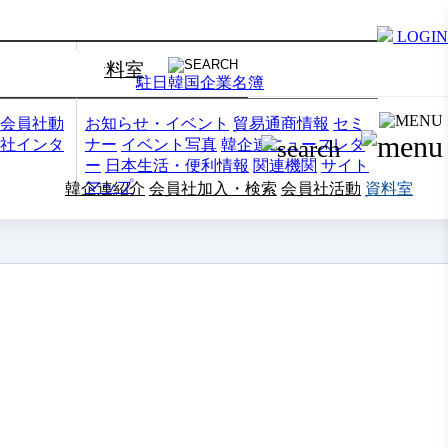
LOGIN
資料室
駐日韓国企業名簿
会員社動
お知らせ・イベント
貿易通商情報
セミ
社インタ
ナー
イベント写真
韓企連ニュースレタ
ー
日本生活・便利情報
関連機関
サイト
マップ
韓企連紹介
会員社加入・検索
会員社活動
資料室