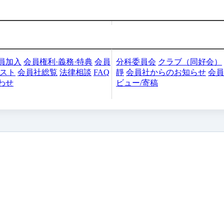
加入・検索
会員社活動
員加入
会員権利·義務·特典
会員
分科委員会
クラブ（同好会）
リスト
会員社総覧
法律相談
FAQ
靜
会員社からのお知らせ
会員
わせ
ビュー/寄稿