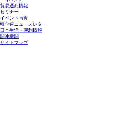
・ イベント
貿易通商情報
セミナー
イベント写真
韓企連ニュースレター
日本生活・便利情報
関連機関
サイトマップ