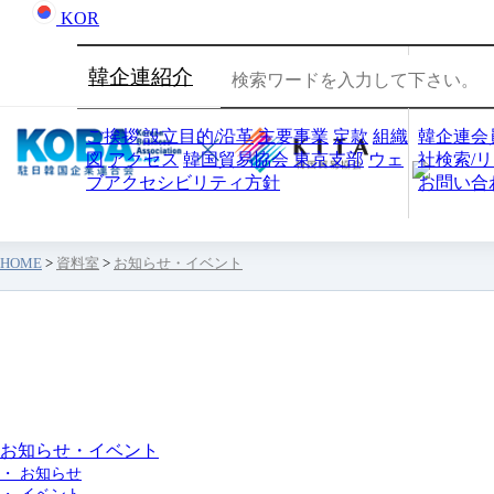
KOR
韓企連紹介
会員社
ご挨拶
設立目的/沿革
主要事業
定款
組織
韓企連会
図
アクセス
韓国貿易協会 東京支部
ウェ
社検索/
ブアクセシビリティ方針
お問い合
HOME
>
資料室
>
お知らせ・イベント
資料室
お知らせ・イベント
・ お知らせ