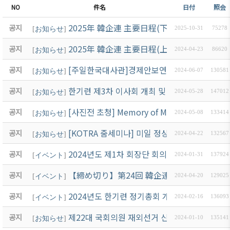
NO
件名
日付
照会
2025年 韓企連 主要日程(下半期)
공지
[
お知らせ
]
2025-10-31
75278
2025年 韓企連 主要日程(上半期)
공지
[
お知らせ
]
2024-04-23
86620
[주일한국대사관]경제안보연구회[6/20(목) 17
공지
[
お知らせ
]
2024-06-07
130581
한기련 제3차 이사회 개최 및 28대 회장 선출 
공지
[
お知らせ
]
2024-05-28
147012
[사진전 초청] Memory of My Life 한기련 
공지
[
お知らせ
]
2024-05-08
133414
[KOTRA 줌세미나] 미일 정상회담 주요내용과
공지
[
お知らせ
]
2024-04-22
132567
2024년도 제1차 회장단 회의 및 제2차 이사회 개
공지
[
イベント
]
2024-01-31
137924
【締め切り】第24回 韓企連 会長杯 親善 골프大
공지
[
イベント
]
2024-04-20
129025
2024년도 한기련 정기총회 개최 안내(3월 8일)
공지
[
イベント
]
2024-02-16
136093
제22대 국회의원 재외선거 신고 신청 마감(2/10
공지
[
お知らせ
]
2024-01-10
135141