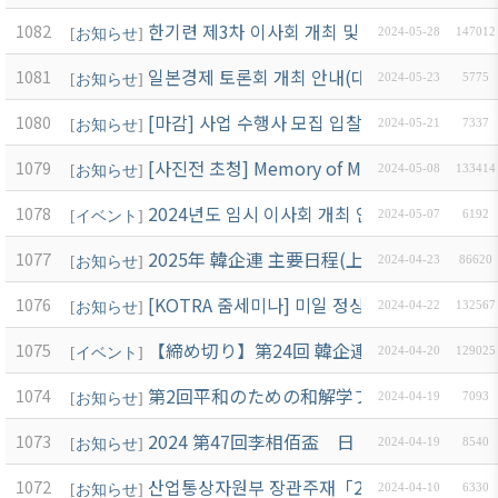
한기련 제3차 이사회 개최 및 28대 회장 선출 
1082
[
お知らせ
]
2024-05-28
147012
일본경제 토론회 개최 안내(대사관 주최. 6/21)
1081
[
お知らせ
]
2024-05-23
5775
[마감] 사업 수행사 모집 입찰공고 안내
1080
[
お知らせ
]
2024-05-21
7337
[사진전 초청] Memory of My Life 한기련 
1079
[
お知らせ
]
2024-05-08
133414
2024년도 임시 이사회 개최 안내(5월28일 화요
1078
[
イベント
]
2024-05-07
6192
2025年 韓企連 主要日程(上半期)
1077
[
お知らせ
]
2024-04-23
86620
[KOTRA 줌세미나] 미일 정상회담 주요내용과
1076
[
お知らせ
]
2024-04-22
132567
【締め切り】第24回 韓企連 会長杯 親善 골프大
1075
[
イベント
]
2024-04-20
129025
第2回平和のための和解学フォーラム 開催 案內 
1074
[
お知らせ
]
2024-04-19
7093
2024 第47回李相佰盃 日・韓大学代表バス
1073
[
お知らせ
]
2024-04-19
8540
산업통상자원부 장관주재「2024 일본시장 
1072
[
お知らせ
]
2024-04-10
6330