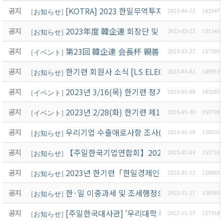
[KOTRA] 2023 한일무역투자일자리대전 개최 안
공지
[
お知らせ
]
2023-04-13
162047
2023年度 韓企連 회장단 및 이사 선임 결과 안
공지
[
お知らせ
]
2023-03-23
151545
第23回 韓企連 会長杯 親善 골프大会 開催 案內 
공지
[
イベント
]
2023-03-27
157393
한기련 회원사 소식 [LS ELECTRIC Japan] SG
공지
[
お知らせ
]
2023-03-02
149913
2023년 3/16(목) 한기련 정기총회 개최 안내
공지
[
イベント
]
2023-02-08
163285
2023년 2/28(화) 한기련 제1차 이사회 개최 안
공지
[
イベント
]
2023-01-30
150728
우리기업 수출애로사항 조사(~1/27 오전 限)
공지
[
お知らせ
]
2023-01-18
158555
【주일한국기업연합회】2023년 새해인사
공지
[
お知らせ
]
2023-01-04
152710
2023년 한기련「한일경제인 교류의 밤」개최 
공지
[
お知らせ
]
2023-01-12
158863
한·일 이중과세 및 조세행정으로 인한 애로사항조
공지
[
お知らせ
]
2022-11-21
158563
[주일한국대사관] ‘우리대학 특허제품과 주일기
공지
[
お知らせ
]
2022-11-17
157918