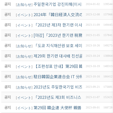
주일한국기업 강진피해(이시카와현, 1일 16시경
공지
[
お知らせ
]
2024-01-02
139544
2024年「韓日経済人交流の夕べ」ご臨席のお
공지
[
イベント
]
2023-12-08
137966
「2023년 제3차 한기련 이사회 」開催 案內
공지
[
イベント
]
2023-11-09
149445
[마감]「2023년 한기련 税務·法律 세미나 」
공지
[
イベント
]
2023-11-05
157841
「도쿄 지식재산권 보호 세미나 2023 」개최 안내
공지
[
お知らせ
]
2023-10-26
149275
제29회 한기련 대사배 친선골프대회 성황리에 
공지
[
お知らせ
]
2023-10-24
138864
【조편성표 안내】第29回 韓企連 大使杯 親善 G
공지
[
イベント
]
2023-10-19
148313
駐日韓国企業連合会 IT 分科委員会 開催案内_1
공지
[
お知らせ
]
2023-10-16
166412
2023년도 주일한국기업 비즈니스 애로조사
공지
[
お知らせ
]
2023-09-21
175681
「2023년도 제3회 비즈니스 일본어 세미나」 12
공지
[
イベント
]
2023-11-07
152421
第29回 韓企連 大使杯 親善 GOLF大会 開催 案內
공지
[
イベント
]
2023-09-01
168728