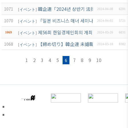
韓企連「2024년 상반기 法律 세미나」開催(6월
1071
[
イベント
]
2024-04-08
6201
「일본 비즈니스 매너 세미나 및 일본어 세미나(
1070
[
イベント
]
2024-04-02
5721
제56회 한일경제인회의 개최(5/14~15)
1069
[
イベント
]
2024-03-26
6031
【締め切り】韓企連 未婚職員交流会「青春
1068
[
イベント
]
2024-03-18
8382
1
2
3
4
5
7
8
9
10
6