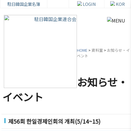
駐日韓国企業名簿
LOGIN
KOR
HOME
>
資料室
>
お知らせ・イ
ベント
韓
会員
会
資
企
社加
員
料
お知らせ・
連
入・
社
室
紹
検索
活
イベント
介
動
お知ら
せ・イ
韓企連
ベント
会員加
ご挨拶
分科委
제56회 한일경제인회의 개최(5/14~15)
入
員会
貿易通
設立目