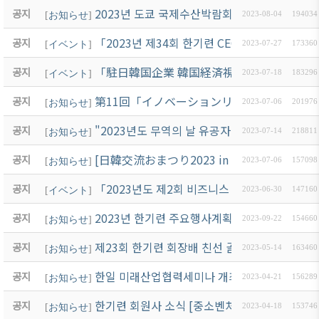
2023년 도쿄 국제수산박람회 [제25회 재팬 
공지
[
お知らせ
]
2023-08-04
194034
「2023년 제34회 한기련 CEO 포럼」開催 案内 
공지
[
イベント
]
2023-07-27
173360
「駐日韓国企業 韓国経済視察団」참가 案内 11/
공지
[
イベント
]
2023-07-18
183296
第11回「イノベーションリーダーズサミット
공지
[
お知らせ
]
2023-07-06
201976
"2023년도 무역의 날 유공자 포상(특수유공자)
공지
[
お知らせ
]
2023-07-14
218811
[日韓交流おまつり2023 in Tokyo] 開催 안
공지
[
お知らせ
]
2023-07-06
157098
「2023년도 제2회 비즈니스 일본어 세미나」 開催
공지
[
イベント
]
2023-06-30
147160
2023년 한기련 주요행사계획
공지
[
お知らせ
]
2023-09-22
154660
제23회 한기련 회장배 친선 골프대회 진행안내 5
공지
[
お知らせ
]
2023-05-14
163460
한일 미래산업협력세미나 개최 안내 05/10(水)
공지
[
お知らせ
]
2023-04-21
156289
한기련 회원사 소식 [중소벤처기업진흥공단] 사
공지
[
お知らせ
]
2023-04-18
153746