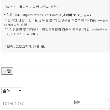
- 2
세션
:
「
폭넓은 다양한 교류의 실현
」
■ 신청
URL :
https://naver.me/xzn1MaMU
(
네이버 로그인 필요)
* 온라인 신청이 힘드실 경우 붙임2의 신청서를 작성하여 이메일(
jskim@kj
e.or.kr) 송부 요망
** 신청관련 및 기타
문의
:
한일경제협회
김준수 연구원 (
메일 :
jskim@kje.
or.kr,
Tel :
02-3014-9888)
* 붙임 : 프로그램 및 개요. 끝.
一覧
TOTAL 1,187