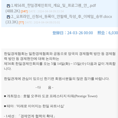
商情報
会員権
1.제56회_한일경제인회의_개요_및_프로그램_안_.pdf
的/沿革
クラブ
(488.2K)
利·義務
[347]
DATE : 2024-04-04 09:33:54
（同好
セミナ
主要事
2._오프라인_신청서_등록이_안될때_작성_후_이메일_송부.docx
·特典
会）
ー
業
(33.3K)
[77]
DATE : 2024-04-04 09:35:01
会員社
会員社
イベン
定款
検索/リ
登録日：24-03-26 00:00
照会：6,030
動靜
ト写真
組織図
スト
会員社
韓企連
アクセ
会員社
からの
ニュー
ス
総覧
한일경제협회는
일한경제협회와 공동으로 양국의 경제협력 방안 등 경제협
お知ら
スレタ
력 방안 등 경제현안에 대해 논의하는
せ
ー
韓国貿
法律相
제
56
회 한일경제인회의를 오는
5
월
14
일
(화
) ~ 15
일
(수
) 다음과 같이 개최합
易協会
談
니다.
会員社
日本生
東京支
インタ
活・便
FAQ
한일관계에 관심이 있으신 한기련 회원사분들의 많은 참가를 바랍니다.
部
ビュー/
利情報
お問い
- 다 음 -
寄稿
ウェブ
関連機
合わせ
■
개최장소
:
호텔 오쿠라 도쿄 프레스티지 타워
(Prestige Tower)
アクセ
関
シビリ
■
테마
: '
미래로 이어지는 한일 파트너십
'
サイト
ティ方
マップ
針
- 1
세션
:
「
경제연계
·
협력의 확대
」