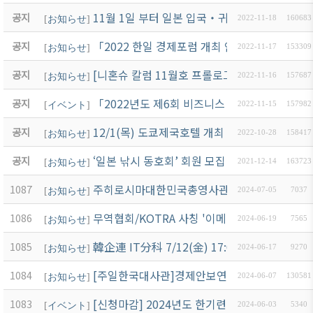
11월 1일 부터 일본 입국・귀국 시 Visit Jap
공지
[
お知らせ
]
2022-11-18
160683
「2022 한일 경제포럼 개최 안내 」12월 2일(
공지
[
お知らせ
]
2022-11-17
153309
[니혼슈 칼럼 11월호 프롤로그] 소주韓잔 사
공지
[
お知らせ
]
2022-11-16
157687
「2022년도 제6회 비즈니스 일본어」세미나 
공지
[
イベント
]
2022-11-15
157982
12/1(목) 도쿄제국호텔 개최 EBRD 중앙아시
공지
[
お知らせ
]
2022-10-28
158417
‘일본 낚시 동호회’ 회원 모집 안내
공지
[
お知らせ
]
2021-12-14
163723
주히로시마대한민국총영사관 주최 「2024 한일경제
1087
[
お知らせ
]
2024-07-05
7037
무역협회/KOTRA 사칭 '이메일 무역사기' 주의
1086
[
お知らせ
]
2024-06-19
7565
韓企連 IT分科 7/12(金) 17:00～ 10
1085
[
お知らせ
]
2024-06-17
9270
[주일한국대사관]경제안보연구회[6/20(목) 17
1084
[
お知らせ
]
2024-06-07
130581
[신청마감] 2024년도 한기련 ChatGPT 세미나
1083
[
イベント
]
2024-06-03
5340