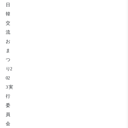
日
韓
交
流
お
ま
つ
り
2
02
3
実
行
委
員
会