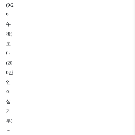
(9/2
9
午
後
)
초
대
(20
0
만
엔
이
상
기
부
)
－