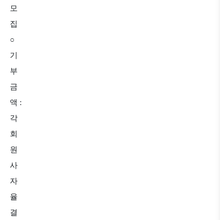
모
집
○
기
부
금
액
:
각
회
원
사
자
율
결