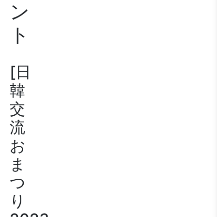
ン
ト
[日
韓
交
流
お
ま
つ
り