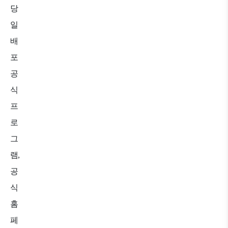
당
일
배
포
공
식
프
로
그
램
,
공
식
홈
페