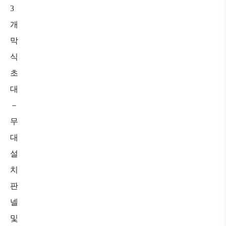
3
개
막
식
초
대
－
무
대
설
치
판
넬
및