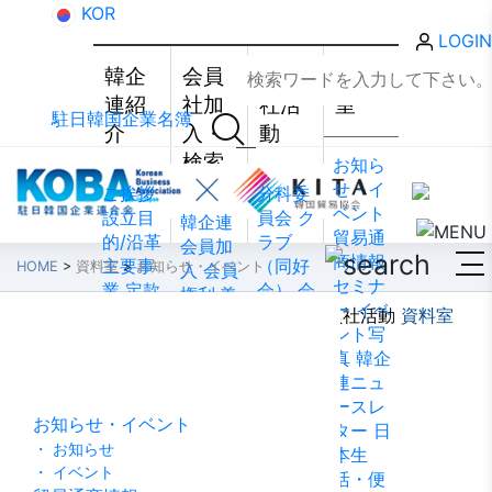
KOR
LOGIN
韓企
会員
会員
資料
連紹
社加
社活
室
駐日韓国企業名簿
介
入・
動
検索
お知ら
せ・イ
ご挨拶
分科委
ベント
設立目
員会
ク
韓企連
貿易通
的/沿革
ラブ
会員加
商情報
主要事
（同好
HOME
>
資料室
>
お知らせ・イベント
入
会員
セミナ
業
定款
会）
会
権利·義
ー
イベ
組織図
員社動
韓企連紹介
会員社加入・検索
会員社活動
資料室
務·特典
ント写
資料室
アクセ
靜
会員
会員社
真
韓企
ス
韓国
社から
検索/リ
連ニュ
貿易協
のお知
スト
会
ースレ
会 東京
らせ
会
員社総
お知らせ・イベント
ター
日
支部
ウ
員社イ
覧
法律
・ お知らせ
本生
ェブア
ンタビ
相談
・ イベント
活・便
クセシ
ュー/寄
FAQ
お