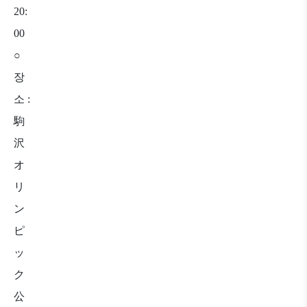
20:
00
○
장
소
:
駒
沢
オ
リ
ン
ピ
ッ
ク
公