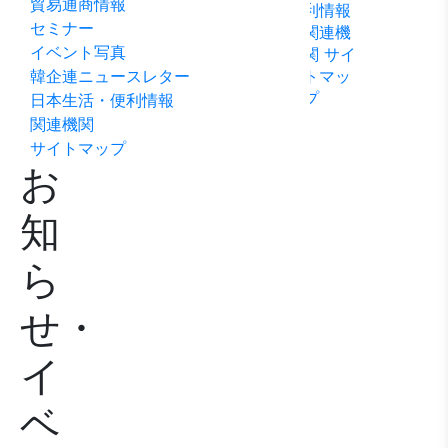
貿易通商情報
利情報
ビリテ
稿
問い合
セミナー
関連機
ィ方針
わせ
イベント写真
関
サイ
韓企連ニュースレター
トマッ
プ
日本生活・便利情報
関連機関
サイトマップ
お
知
ら
せ・
イ
ベ