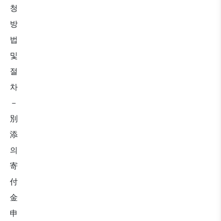
청
방
법
및
절
차
－
別
添
의
寄
付
金
申