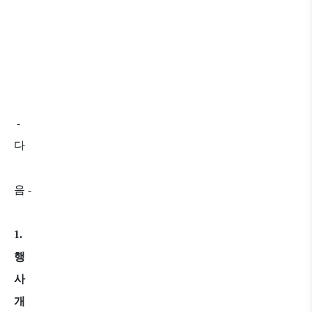
-
다
음
-
1.
행
사
개