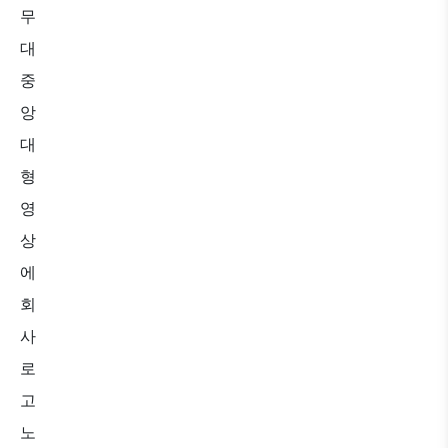
무
대
중
앙
대
형
영
상
에
회
사
로
고
노