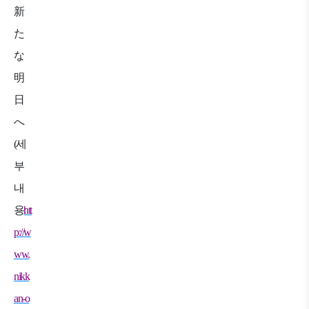
新
た
な
明
日
へ
(
세
부
내
용
htt
p://w
ww.
nikk
an-o