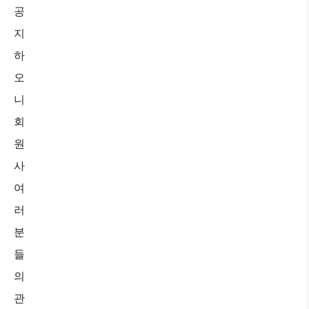
공
지
하
오
니
회
원
사
여
러
분
들
의
관