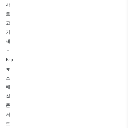
사
로
고
기
재
－
K·p
op
스
페
셜
콘
서
트