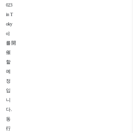
023
in T
oky
o]
를
開
催
할
예
정
입
니
다
.
동
行