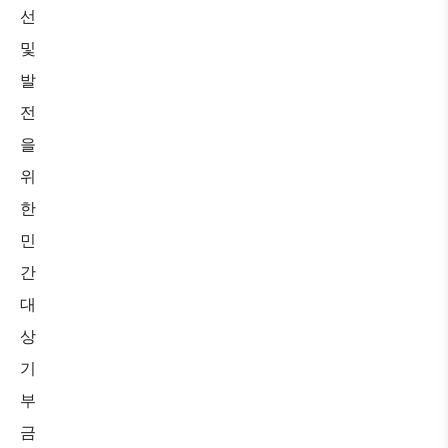
선
및
발
전
을
위
한
민
간
대
상
기
부
금