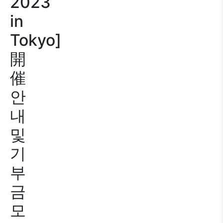
2023
in
Tokyo]
開
催
안
내
및
기
부
금
모