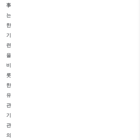
事
는
한
기
련
을
비
롯
한
유
관
기
관
의