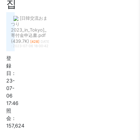
집
[日韓交流おま
つり
2023_in_Tokyo]_
寄付金申込書.pdf
(439.7K)
[428]
DATE
: 2023-07-06 18:00:42
登
録
日：
23-
07-
06
17:46
照
会：
157,624