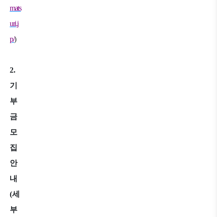
mats
uri.j
p/
)
2.
기
부
금
모
집
안
내
(
세
부