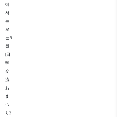
에
서
는
오
는
9
월
[
日
韓
交
流
お
ま
つ
り
2