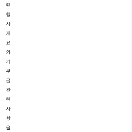
련
행
사
개
요
와
기
부
금
관
련
사
항
을