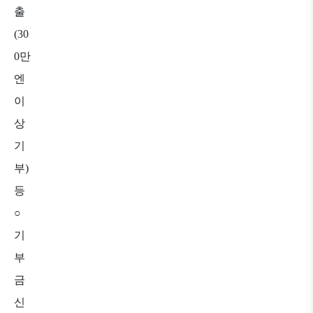
출
(30
0
만
엔
이
상
기
부
)
등
○
기
부
금
신