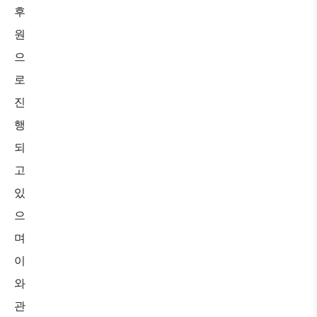
후
원
으
로
진
행
되
고
있
으
며
이
와
관