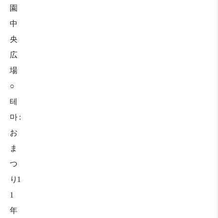
園
中
央
広
場
○
테
마
:
お
ま
つ
り
1
1
年