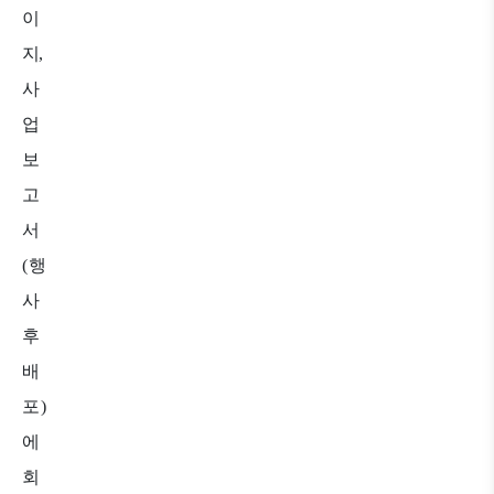
이
지
,
사
업
보
고
서
(
행
사
후
배
포
)
에
회