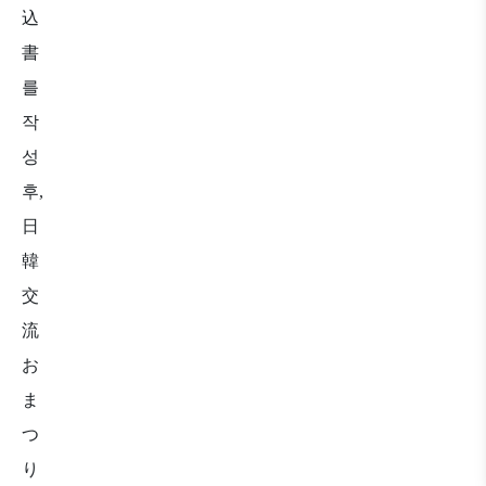
込
書
를
작
성
후
,
日
韓
交
流
お
ま
つ
り