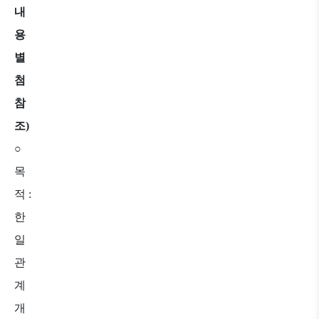
내
용
별
첨
참
조
)
○
목
적
:
한
일
관
계
개