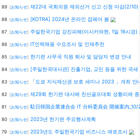
제22대 국회의원 재외선거 신고 신청 마감(2/10)
89
[
お知らせ
]
[KOTRA] 2024년 온라인 잡페어 봄
88
[
お知らせ
]
주일한국기업 강진피해(이시카와현, 1일 16시경)
87
[
お知らせ
]
IT인력채용 수요조사 및 인재추천
86
[
お知らせ
]
한기련 사무국 직원 퇴사 및 담당자 변경 안내
85
[
お知らせ
]
[주일한국대사관] 진출기업, 교민 등을 위한 국세
84
[
お知らせ
]
「도쿄 지식재산권 보호 세미나 2023 」개최 안내 1
83
[
お知らせ
]
제29회 한기련 대사배 친선골프대회 성황리에 
82
[
お知らせ
]
駐日韓国企業連合会 IT 分科委員会 開催案内_10/2
81
[
お知らせ
]
2023년 한기련 주요행사계획
80
[
お知らせ
]
2023년도 주일한국기업 비즈니스 애로조사
79
[
お知らせ
]