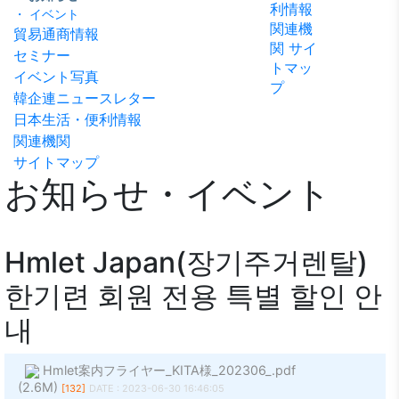
利情報
ビリテ
稿
・ イベント
問い合
関連機
ィ方針
貿易通商情報
わせ
関
サイ
セミナー
トマッ
イベント写真
プ
韓企連ニュースレター
日本生活・便利情報
関連機関
サイトマップ
お知らせ・イベント
Hmlet Japan(장기주거렌탈)
한기련 회원 전용 특별 할인 안
내
Hmlet案内フライヤー_KITA様_202306_.pdf
(2.6M)
[132]
DATE : 2023-06-30 16:46:05