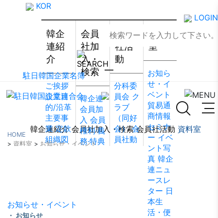
KOR
LOGIN
韓企
会員
会員
資料
連紹
社加
社活
室
介
入・
動
検索
お知ら
駐日韓国企業名簿
せ・イ
ご挨拶
分科委
ベント
設立目
員会
ク
韓企連
貿易通
的/沿革
ラブ
会員加
商情報
主要事
（同好
入
会員
セミナ
業
定款
会）
会
韓企連紹介
会員社加入・検索
会員社活動
資料室
権利·義
HOME
ー
イベ
組織図
員社動
務·特典
>
資料室
>
お知らせ・イベント
ント写
アクセ
靜
会員
会員社
真
韓企
ス
韓国
社から
検索/リ
資料室
連ニュ
貿易協
のお知
スト
会
ースレ
会 東京
らせ
会
員社総
ター
日
支部
ウ
員社イ
覧
法律
本生
ェブア
ンタビ
お知らせ・イベント
相談
活・便
クセシ
ュー/寄
・ お知らせ
FAQ
お