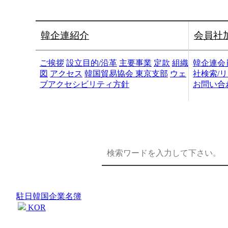
韓企連紹介
会員社
ご挨拶
設立目的/沿革
主要事業
定款
組織
韓企連会
図
アクセス
韓国貿易協会 東京支部
ウェ
社検索/
ブアクセシビリティ方針
お問い合
駐日韓国企業名簿
KOR