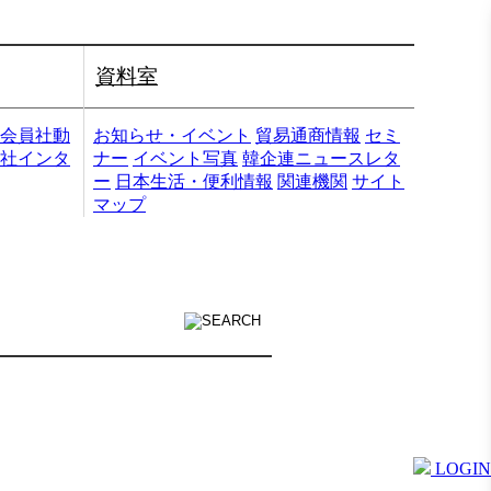
資料室
会員社動
お知らせ・イベント
貿易通商情報
セミ
社インタ
ナー
イベント写真
韓企連ニュースレタ
ー
日本生活・便利情報
関連機関
サイト
マップ
LOGIN