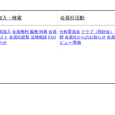
加入・検索
会員社活動
員加入
会員権利·義務·特典
会員
分科委員会
クラブ（同好会）
リスト
会員社総覧
法律相談
FAQ
靜
会員社からのお知らせ
会員
わせ
ビュー/寄稿