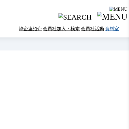
韓企連紹介
会員社加入・検索
会員社活動
資料室