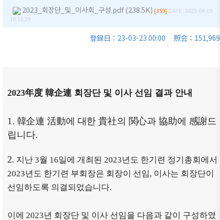
商情報
会員権
2023_회장단_및_이사회_구성.pdf (238.5K)
的/沿革
クラブ
[359]
DATE : 2023-04-03
16:12:39
利·義務
（同好
セミナ
主要事
·特典
会）
ー
登録日：23-03-23 00:00
照会：151,969
業
会員社
会員社
イベン
定款
検索/リ
動靜
ト写真
組織図
スト
会員社
韓企連
アクセ
会員社
からの
ニュー
2023年度 韓企連 회장단 및 이사 선임 결과 안내
ス
総覧
お知ら
スレタ
せ
ー
韓国貿
法律相
1.
韓企連 活動
에 대한
貴社
의
関心
과
協助
에
感謝
드
易協会
談
会員社
日本生
립니다
.
東京支
インタ
活・便
FAQ
部
ビュー/
利情報
2.
지난
3
월
16
일에 개최된
2023
년도 한기련 정기총회에서
お問い
寄稿
ウェブ
関連機
2023
년도 한기련 부회장은 회장이 선임, 이사는 회장단이
合わせ
アクセ
関
선임하도록 의결되었습니다
.
シビリ
サイト
ティ方
マップ
이에
2023
년 회장단 및 이사 선임을 다음과 같이 구성하였
針