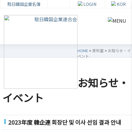
駐日韓国企業名簿
LOGIN
KOR
HOME
>
資料室
>
お知らせ・イ
ベント
韓
会員
会
資
企
社加
員
料
お知らせ・
連
入・
社
室
紹
検索
活
イベント
介
動
お知ら
せ・イ
韓企連
ベント
会員加
ご挨拶
分科委
2023年度 韓企連 회장단 및 이사 선임 결과 안내
入
員会
貿易通
設立目