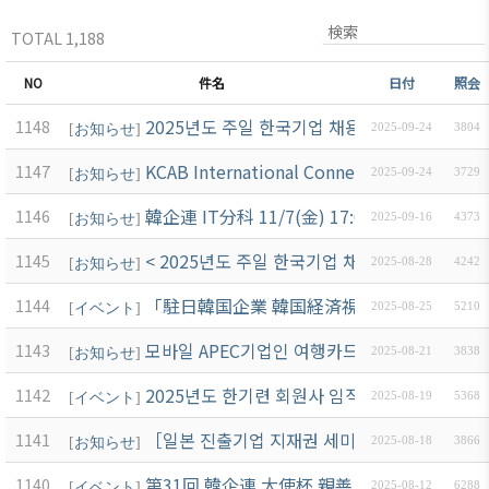
TOTAL 1,188
NO
件名
日付
照会
2025년도 주일 한국기업 채용 및 인력운용 현
1148
[
お知らせ
]
2025-09-24
3804
KCAB International Connect & Inspire @ 
1147
[
お知らせ
]
2025-09-24
3729
韓企連 IT分科 11/7(金) 17:00～ 
1146
[
お知らせ
]
2025-09-16
4373
< 2025년도 주일 한국기업 채용 및 인력운용 현
1145
[
お知らせ
]
2025-08-28
4242
「駐日韓国企業 韓国経済視察団」참가 안내
1144
[
イベント
]
2025-08-25
5210
모바일 APEC기업인 여행카드 도입 안내
1143
[
お知らせ
]
2025-08-21
3838
2025년도 한기련 회원사 임직원 교류회 개최 
1142
[
イベント
]
2025-08-19
5368
［일본 진출기업 지재권 세미나］일본진출 한
1141
[
お知らせ
]
2025-08-18
3866
第31回 韓企連 大使杯 親善 골프大会 開催 
1140
[
イベント
]
2025-08-12
6288