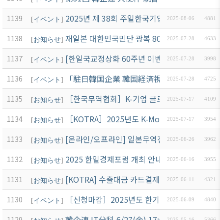
2025년 제 38회 주일한국기업연합회 CEO포럼
1139
[
イベント
]
2025-08-06
4881
재일본 대한민국민단 광복 80주년 기념자료 광
1138
[
お知らせ
]
2025-07-28
4633
[한일국교정상화 60주년 이벤트]日韓国交
1137
[
イベント
]
2025-07-28
3998
「駐日韓国企業 韓国経済視察団」참가 수요 
1136
[
イベント
]
2025-07-28
4725
［한국무역협회］K-기업 글로벌직원 무역캠프
1135
[
お知らせ
]
2025-07-17
4109
［KOTRA］2025년도 K-Move스쿨 해외진
1134
[
お知らせ
]
2025-07-17
3954
[온라인/오프라인] 일본무역진흥기구-한국특허청 
1133
[
お知らせ
]
2025-06-26
3962
2025 한일경제포럼 개최 안내(7/26) : 미 
1132
[
お知らせ
]
2025-06-16
3955
[KOTRA] 수출대금 카드결제 서비스(GTPP) 사
1131
[
お知らせ
]
2025-06-11
4321
［신청마감］2025년도 한기련 제1·2차 Chat
1130
[
イベント
]
2025-06-09
4840
韓企連 IT分科 6/27(金) 17:00～ 無
1129
2025-05-16
5366