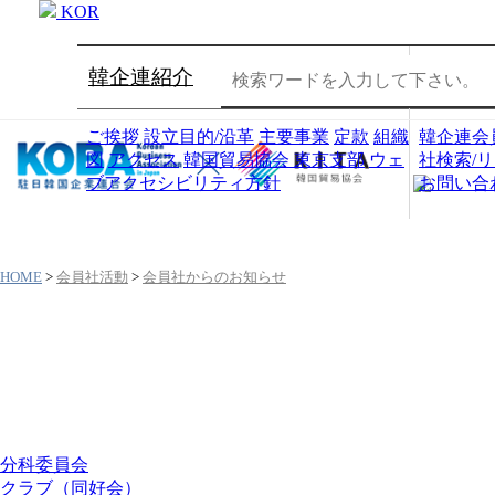
KOR
韓企連紹介
会員社
ご挨拶
設立目的/沿革
主要事業
定款
組織
韓企連会
図
アクセス
韓国貿易協会 東京支部
ウェ
社検索/
ブアクセシビリティ方針
お問い合
HOME
>
会員社活動
>
会員社からのお知らせ
会員社活動
分科委員会
クラブ（同好会）