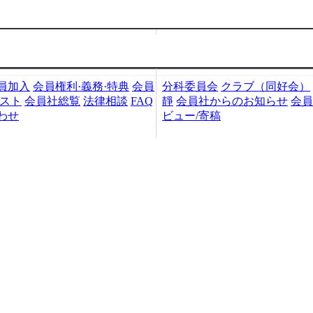
加入・検索
会員社活動
員加入
会員権利·義務·特典
会員
分科委員会
クラブ（同好会）
リスト
会員社総覧
法律相談
FAQ
靜
会員社からのお知らせ
会員
わせ
ビュー/寄稿