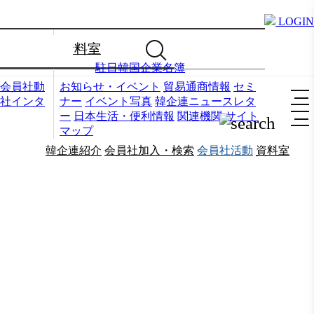
LOGIN
資料室
駐日韓国企業名簿
会員社動
お知らせ・イベント
貿易通商情報
セミ
社インタ
ナー
イベント写真
韓企連ニュースレタ
ー
日本生活・便利情報
関連機関
サイト
マップ
韓企連紹介
会員社加入・検索
会員社活動
資料室