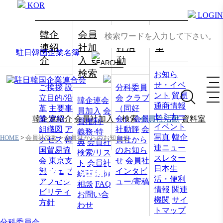
KOR
LOGIN
韓企
会員
会員
資料
連紹
社加
社活
室
駐日韓国企業名簿
介
入・
動
検索
お知ら
せ・イベ
ご挨拶
設
分科委員
ント
貿易
立目的/沿
会
クラブ
韓企連会
通商情報
革
主要事
（同好
員加入
会
セミナー
韓企連紹介
業
定款
会員社加入・検索
会）
会員
会員社活動
資料室
員権利·
イベント
組織図
ア
社動靜
会
義務·特
写真
韓企
HOME
>
会員社活動
>
会員社からのお知らせ
クセス
韓
員社から
典
会員社
連ニュー
国貿易協
のお知ら
検索/リス
スレター
会 東京支
せ
会員社
ト
会員社
日本生
会員社活動
部
ウェブ
インタビ
総覧
法律
活・便利
アクセシ
ュー/寄稿
相談
FAQ
情報
関連
ビリティ
お問い合
機関
サイ
方針
わせ
トマップ
分科委員会