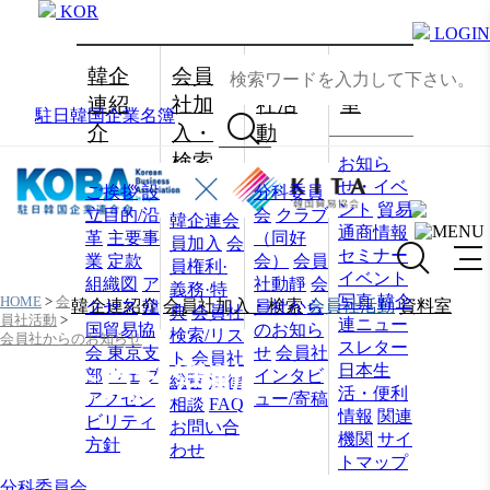
KOR
LOGIN
韓企
会員
会員
資料
連紹
社加
社活
室
駐日韓国企業名簿
介
入・
動
検索
お知ら
せ・イベ
ご挨拶
設
分科委員
ント
貿易
立目的/沿
会
クラブ
韓企連会
通商情報
革
主要事
（同好
員加入
会
セミナー
業
定款
会）
会員
員権利·
イベント
組織図
ア
社動靜
会
義務·特
写真
韓企
HOME
>
会
韓企連紹介
会員社加入・検索
会員社活動
資料室
クセス
韓
員社から
典
会員社
員社活動
>
連ニュー
国貿易協
のお知ら
検索/リス
会員社からのお知らせ
スレター
会 東京支
せ
会員社
ト
会員社
日本生
会員社活動
部
ウェブ
インタビ
総覧
法律
活・便利
アクセシ
ュー/寄稿
相談
FAQ
情報
関連
ビリティ
お問い合
機関
サイ
方針
わせ
トマップ
分科委員会