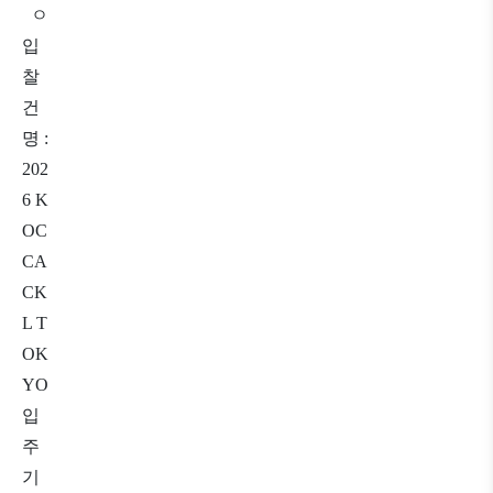
ㅇ
입
찰
건
명
:
202
6 K
OC
CA
CK
L T
OK
YO
입
주
기