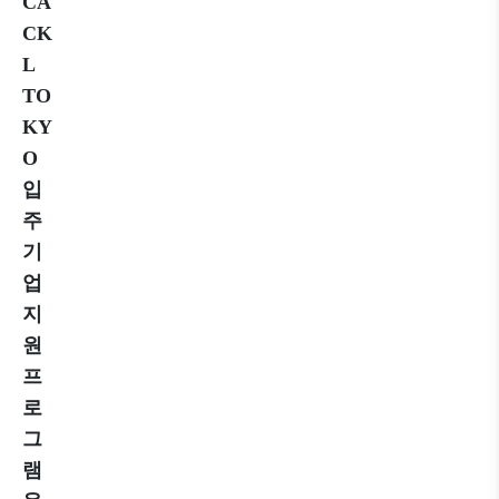
CA
CK
L
TO
KY
O
입
주
기
업
지
원
프
로
그
램