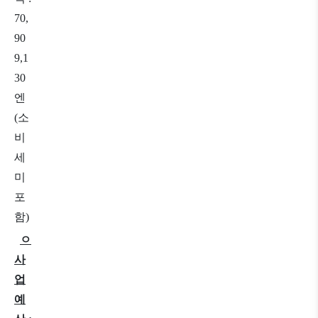
70,
90
9,1
30
엔
(
소
비
세
미
포
함
)
ㅇ
사
업
예