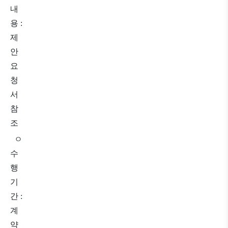
내
용
:
제
안
요
청
서
참
조
ㅇ
수
행
기
간
:
계
약