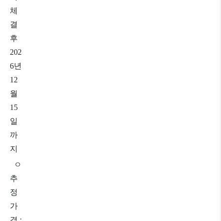
체
결
후
202
6
년
12
월
15
일
까
지
ㅇ
추
정
가
격
: