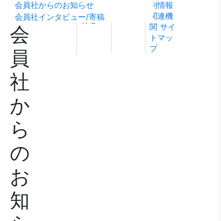
会員社からのお知らせ
利情報
ビリテ
稿
問い合
関連機
会員社インタビュー/寄稿
ィ方針
わせ
関
サイ
会
トマッ
プ
員
社
か
ら
の
お
知