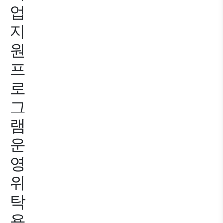
업
지
원
프
로
그
램
운
영
위
탁
용