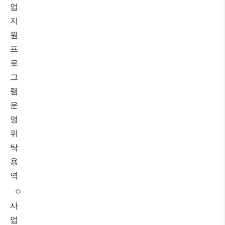
업
지
원
프
로
그
램
운
영
위
탁
용
역
ㅇ
사
업