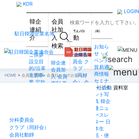
KOR
LOGIN
韓企
会員
会員
資料
連紹
社加
社活
室
駐日韓国企業名簿
介
入・
動
検索
お知ら
せ・イ
ご挨拶
分科委
ベント
設立目
員会
ク
韓企連
貿易通
的/沿革
ラブ
会員加
商情報
主要事
（同好
HOME
>
会員社活動
>
会員社からのお知らせ
入
会員
セミナ
業
定款
会）
会
権利·義
韓企連紹介
会員社加入・検索
会員社活動
ー
イベ
資料室
組織図
員社動
務·特典
ント写
会員社活動
アクセ
靜
会員
会員社
真
韓企
ス
韓国
社から
検索/リ
連ニュ
貿易協
のお知
スト
会
ースレ
会 東京
らせ
会
員社総
分科委員会
ター
日
支部
ウ
員社イ
覧
法律
クラブ（同好会）
本生
ェブア
ンタビ
相談
会員社動靜
活・便
クセシ
ュー/寄
FAQ
お