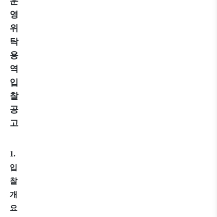
운
영
위
탁
용
역
입
찰
공
고
1.
입
찰
개
요