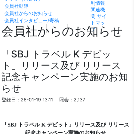
利情報
ビリテ
稿
問い合
会員社動靜
関連機
ィ方針
わせ
会員社からのお知らせ
関
サイ
会員社インタビュー/寄稿
トマッ
会員社からのお知らせ
プ
「SBJ トラベル K デビッ
ト」リリース及び リリース
記念キャンペーン実施のお知
らせ
登録日：26-01-19 13:11
照会：2,137
「SBJ トラベル K デビット」リリース及び リリース
記念キャンペーン実施のお知らせ