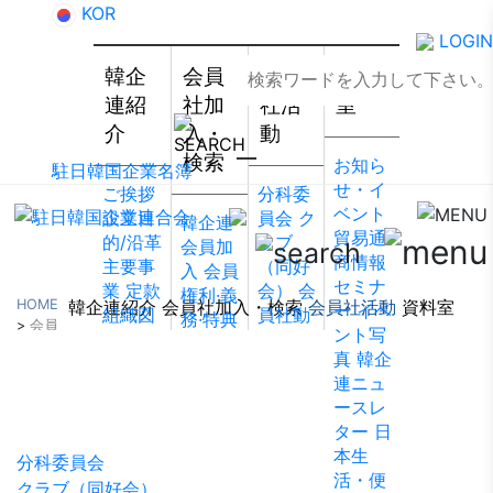
KOR
LOGIN
韓企
会員
会員
資料
連紹
社加
社活
室
介
入・
動
検索
お知ら
駐日韓国企業名簿
せ・イ
ご挨拶
分科委
ベント
設立目
員会
ク
韓企連
貿易通
的/沿革
ラブ
会員加
商情報
主要事
（同好
入
会員
セミナ
業
定款
会）
会
権利·義
HOME
韓企連紹介
会員社加入・検索
会員社活動
資料室
ー
イベ
組織図
員社動
務·特典
>
会員
ント写
アクセ
靜
会員
会員社
社活動
>
会員社からのお知らせ
真
韓企
ス
韓国
社から
検索/リ
会員社活動
連ニュ
貿易協
のお知
スト
会
ースレ
会 東京
らせ
会
員社総
ター
日
支部
ウ
員社イ
覧
法律
本生
ェブア
ンタビ
分科委員会
相談
活・便
クセシ
ュー/寄
クラブ（同好会）
FAQ
お