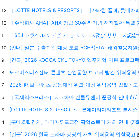
［LOTTE HOTELS & RESORTS］ 니가타현 품격, 롯
13
［주식회사 AHA］AHA 창립 30주년 기념 전자칠판 특별
12
「SBJ トラベル K デビット」リリース及び リリース記
11
(안내) 일본 수출기업 대상 도쿄 RCEP(FTA) 해외활용지
10
[긴급] 2026 KOCCA CKL TOKYO 입주기업 지원 프
9
도쿄비즈니스센터 콘텐츠 산업동향 보고서 발간 위탁용역
8
2026 한·일 콘텐츠 공동제작 위크 개최 위탁용역 입찰공고
7
［국제익스프레스］요코하마 신물류센터 준공식 안내 6/3
6
[LOTTE HOTELS & RESORTS］롯데아라이리조트 봄
5
[롯데호텔김치] 다이마루도쿄점 팝업스토어 개최 안내 (7월
4
[긴급] 2026 한국 드라마 상영회 개최 위탁용역 입찰공고
3