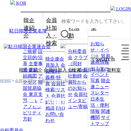
KOR
LOGIN
韓企
会員
会員
資料
連紹
社加
社活
室
駐日韓国企業名簿
介
入・
動
検索
お知ら
せ・イベ
ご挨拶
設
分科委員
ント
貿易
立目的/沿
会
クラブ
韓企連会
通商情報
革
主要事
（同好
員加入
会
セミナー
業
定款
会）
会員
韓企連紹介
会員社加入・検索
会員社活動
資料室
員権利·
イベント
組織図
ア
社動靜
会
義務·特
写真
韓企
HOME
>
会員社活動
>
会員社からのお知らせ
クセス
韓
員社から
典
会員社
連ニュー
国貿易協
のお知ら
検索/リス
スレター
会 東京支
せ
会員社
ト
会員社
日本生
会員社活動
部
ウェブ
インタビ
総覧
法律
活・便利
アクセシ
ュー/寄稿
相談
FAQ
情報
関連
ビリティ
お問い合
機関
サイ
方針
わせ
トマップ
分科委員会