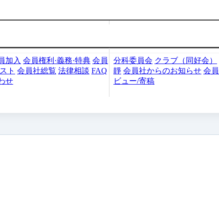
加入・検索
会員社活動
員加入
会員権利·義務·特典
会員
分科委員会
クラブ（同好会）
リスト
会員社総覧
法律相談
FAQ
靜
会員社からのお知らせ
会員
わせ
ビュー/寄稿