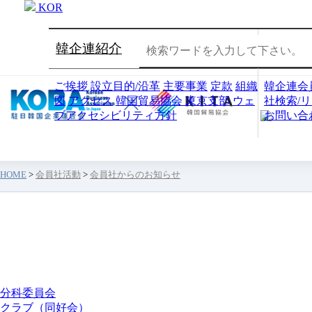
KOR
韓企連紹介
会員社
ご挨拶
設立目的/沿革
主要事業
定款
組織
韓企連会
図
アクセス
韓国貿易協会 東京支部
ウェ
社検索/
ブアクセシビリティ方針
お問い合
HOME
>
会員社活動
>
会員社からのお知らせ
会員社活動
分科委員会
クラブ（同好会）