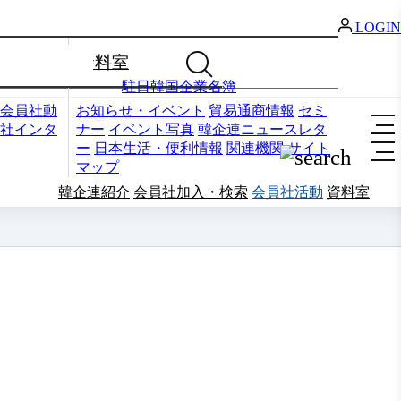
LOGIN
資料室
駐日韓国企業名簿
会員社動
お知らせ・イベント
貿易通商情報
セミ
社インタ
ナー
イベント写真
韓企連ニュースレタ
ー
日本生活・便利情報
関連機関
サイト
マップ
韓企連紹介
会員社加入・検索
会員社活動
資料室