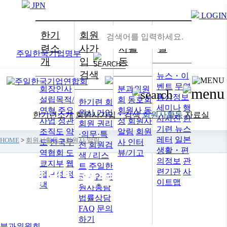
JPN
LOGIN
한기
회원
회원
자료
련소
사가
사활
실
주일한국기업명부
개
입・
동
검색
뉴스・이
벤트
무역
회장인사
분과위원
통상정보
설립목적/
회
동호회
한기련 회
세미나
행
연혁
주요
회원사 동
원사 가입
한기련소개
회원사가입・검색
회원사활동
자료실
사사진
한
사업
정관
정
회원사
회원 권리
기련 뉴스
조직도
약
알림
회원
·의무·특
레터
일본
HOME
>
회원사활동
>
회원사 알림
도
한국무
사 인터
전
회원검
생활・편
역협회 도
뷰/기고
색 / 리스
의정보
관
쿄지부
웹
트
주일한
련기관
사
회원사활동
접근성 정
국기업 회
이트맵
책
원사총람
법률상담
FAQ
문의
하기
분과위원회